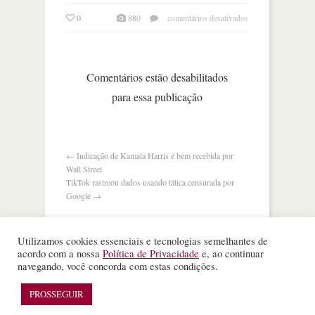
em
0
880
comentários desativados
pib
do
reino
unido
Comentários estão desabilitados
cai
para essa publicação
20,4%
no
2o
trimestre,
o
←
Indicação de Kamala Harris é bem recebida por
pior
Wall Street
desempenho
TikTok rastreou dados usando tática censurada por
na
Google
→
europa
Utilizamos cookies essenciais e tecnologias semelhantes de
acordo com a nossa
Política de Privacidade
e, ao continuar
navegando, você concorda com estas condições.
©
Nota Alta ESPM
. Todos os direitos reservados.
PROSSEGUIR
WordPress Theme
designed by
Theme Junkie