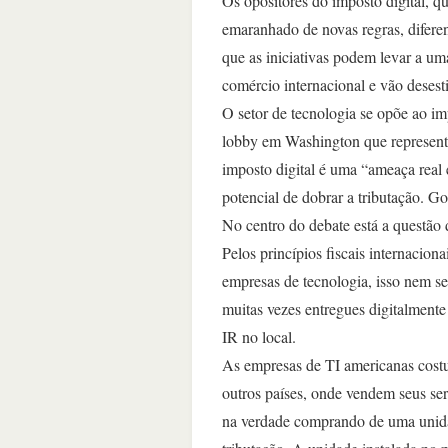
Os opositores do imposto digital, q
emaranhado de novas regras, diferen
que as iniciativas podem levar a um
comércio internacional e vão desest
O setor de tecnologia se opõe ao im
lobby em Washington que represent
imposto digital é uma “ameaça real e
potencial de dobrar a tributação. 
No centro do debate está a questão 
Pelos princípios fiscais internaciona
empresas de tecnologia, isso nem se
muitas vezes entregues digitalment
IR no local.
As empresas de TI americanas cost
outros países, onde vendem seus serv
na verdade comprando de uma unida