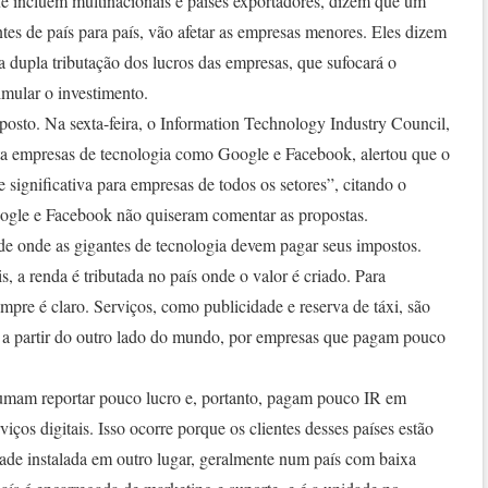
ue incluem multinacionais e países exportadores, dizem que um
tes de país para país, vão afetar as empresas menores. Eles dizem
a dupla tributação dos lucros das empresas, que sufocará o
imular o investimento.
posto. Na sexta-feira, o Information Technology Industry Council,
a empresas de tecnologia como Google e Facebook, alertou que o
 significativa para empresas de todos os setores”, citando o
Google e Facebook não quiseram comentar as propostas.
de onde as gigantes de tecnologia devem pagar seus impostos.
is, a renda é tributada no país onde o valor é criado. Para
mpre é claro. Serviços, como publicidade e reserva de táxi, são
e a partir do outro lado do mundo, por empresas que pagam pouco
umam reportar pouco lucro e, portanto, pagam pouco IR em
iços digitais. Isso ocorre porque os clientes desses países estão
de instalada em outro lugar, geralmente num país com baixa