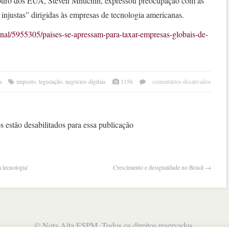
Tesouro dos EUA, Steven Mnuchin, expressou preocupação com as
 injustas” dirigidas às empresas de tecnologia americanas.
onal/5955305/paises-se-apressam-para-taxar-empresas-globais-de-
em
a
imposto
,
legislação
,
negócios digitais
1156
comentários desativados
paíse
se
apre
para
 estão desabilitados para essa publicação
taxar
empr
globa
de
 tecnologia’
Crescimento e desigualdade no Brasil
→
servi
digit
©
Nota Alta ESPM
. Todos os direitos reservados.