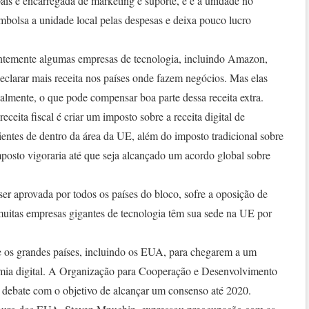
país é encarregada de marketing e suporte, e é a unidade no
embolsa a unidade local pelas despesas e deixa pouco lucro
centemente algumas empresas de tecnologia, incluindo Amazon,
larar mais receita nos países onde fazem negócios. Mas elas
lmente, o que pode compensar boa parte dessa receita extra.
ceita fiscal é criar um imposto sobre a receita digital de
entes de dentro da área da UE, além do imposto tradicional sobre
imposto vigoraria até que seja alcançado um acordo global sobre
er aprovada por todos os países do bloco, sofre a oposição de
 muitas empresas gigantes de tecnologia têm sua sede na UE por
 os grandes países, incluindo os EUA, para chegarem a um
omia digital. A Organização para Cooperação e Desenvolvimento
ebate com o objetivo de alcançar um consenso até 2020.