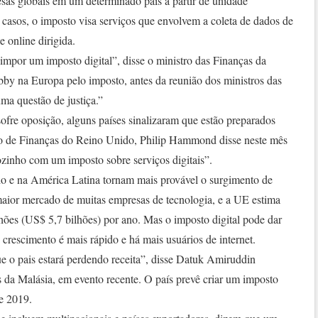
esas globais em um determinado país a partir de unidade
 casos, o imposto visa serviços que envolvem a coleta de dados de
e online dirigida.
mpor um imposto digital”, disse o ministro das Finanças da
bby na Europa pelo imposto, antes da reunião dos ministros das
a questão de justiça.”
ofre oposição, alguns países sinalizaram que estão preparados
tro de Finanças do Reino Unido, Philip Hammond disse neste mês
sozinho com um imposto sobre serviços digitais”.
o e na América Latina tornam mais provável o surgimento de
maior mercado de muitas empresas de tecnologia, e a UE estima
lhões (US$ 5,7 bilhões) por ano. Mas o imposto digital pode dar
rescimento é mais rápido e há mais usuários de internet.
e o pais estará perdendo receita”, disse Datuk Amiruddin
 da Malásia, em evento recente. O país prevê criar um imposto
e 2019.