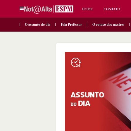
HOME
CONTATO
O assunto do dia
Fala Professor
O cutuco dos mestres