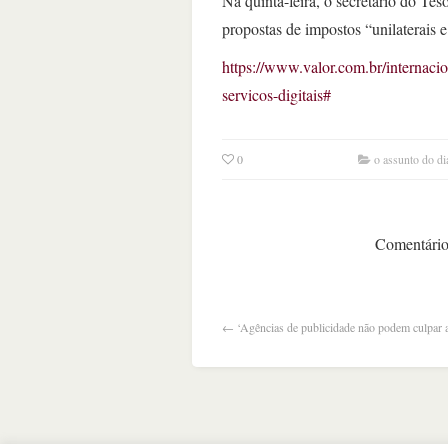
Na quinta-feira, o secretário do 
propostas de impostos “unilaterais e
https://www.valor.com.br/internaci
servicos-digitais#
0
o assunto do di
Comentários
←
‘Agências de publicidade não podem culpar a