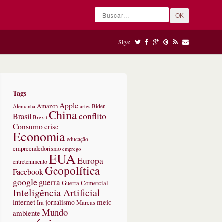
OK
Siga:
Tags
Apple
Amazon
Alemanha
artes
Biden
China
conflito
Brasil
Brexit
Consumo
crise
Economia
educação
empreendedorismo
emprego
EUA
Europa
entretenimento
Geopolítica
Facebook
google
guerra
Guerra Comercial
Inteligência Artificial
internet
meio
jornalismo
Marcas
Irã
Mundo
ambiente