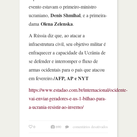
evento estavam o primeiro-ministro
Denis Shmihal
ucraniano,
, e a primeira-
Olena Zelenska
dama
.
A Rússia diz que, ao atacar a
infraestrutura civil, seu objetivo militar é
enfraquecer a capacidade da Ucrânia de
se defender e interromper o fluxo de
armas ocidentais para o país que atacou
/AFP, AP e NYT
em fevereiro.
https://www.estadao.com.br/internacional/ocidente-
vai-enviar-geradores-e-us-1-bilhao-para-
a-ucrania-resistir-ao-inverno/
em
0
690
comentários desativados
ocidente