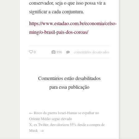
conservador, seja o que isso possa vir a
significar a cada conjuntura.
https://www.estadao.com.br/economia/celso-
ming/o-brasil-pais-dos-coroas/
em
0
896
comentários desativados
o
brasil,
país
dos
Comentários estão desabilitados
coroas
para essa publicação
←
Risco da guerra Israel-Hamas se espalhar no
Oriente Médio segue elevado
X, ex Twitter, desvalorizou 55% desde a compra de
Musk
→