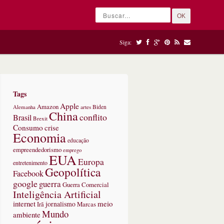
OK
Siga:
Tags
Apple
Amazon
Alemanha
artes
Biden
China
conflito
Brasil
Brexit
Consumo
crise
Economia
educação
empreendedorismo
emprego
EUA
Europa
entretenimento
Geopolítica
Facebook
google
guerra
Guerra Comercial
Inteligência Artificial
internet
meio
jornalismo
Marcas
Irã
Mundo
ambiente