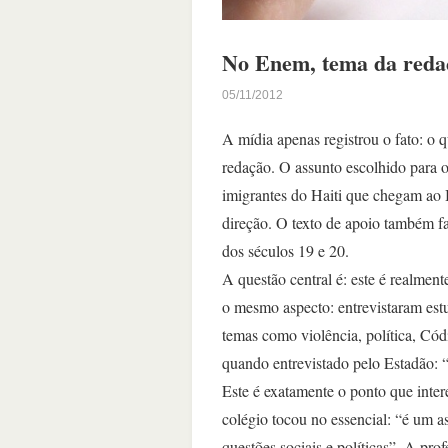
No Enem, tema da reda
05/11/2012
A mídia apenas registrou o fato: o 
redação. O assunto escolhido para 
imigrantes do Haiti que chegam ao
direção. O texto de apoio também faz
dos séculos 19 e 20.
A questão central é: este é realmen
o mesmo aspecto: entrevistaram est
temas como violência, política, Cód
quando entrevistado pelo Estadão: “
Este é exatamente o ponto que inte
colégio tocou no essencial: “é um as
questões sociais e políticas”. A pro