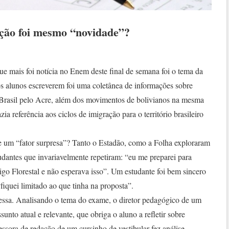
ção foi mesmo “novidade”?
que mais foi notícia no Enem deste final de semana foi o tema da
os alunos escreverem foi uma coletânea de informações sobre
 Brasil pelo Acre, além dos movimentos de bolivianos na mesma
ia referência aos ciclos de imigração para o território brasileiro
te um “fator surpresa”? Tanto o Estadão, como a Folha exploraram
udantes que invariavelmente repetiram: “eu me preparei para
igo Florestal e não esperava isso”. Um estudante foi bem sincero
fiquei limitado ao que tinha na proposta”.
ressa. Analisando o tema do exame, o diretor pedagógico de um
sunto atual e relevante, que obriga o aluno a refletir sobre
fessora de redação de um cursinho de vestibular fez análise