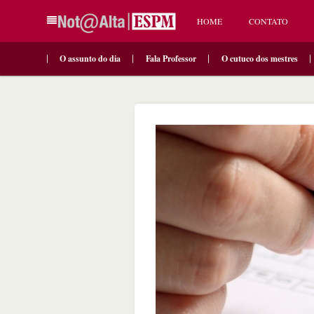
HOME
CONTATO
O assunto do dia
Fala Professor
O cutuco dos mestres