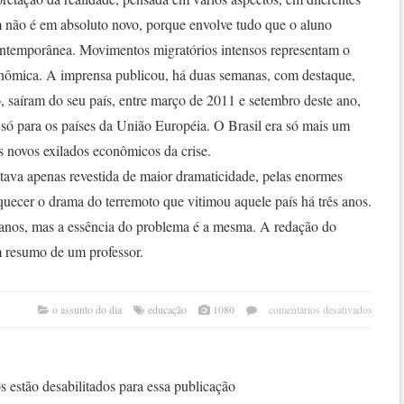
 não é em absoluto novo, porque envolve tudo que o aluno
contemporânea. Movimentos migratórios intensos representam o
onômica. A imprensa publicou, há duas semanas, com destaque,
 saíram do seu país, entre março de 2011 e setembro deste ano,
 só para os países da União Européia. O Brasil era só mais um
es novos exilados econômicos da crise.
tava apenas revestida de maior dramaticidade, pelas enormes
quecer o drama do terremoto que vitimou aquele país há três anos.
ianos, mas a essência do problema é a mesma. A redação do
 resumo de um professor.
em
o assunto do dia
educação
1080
comentários desativados
no
enem
tema
da
 estão desabilitados para essa publicação
reda