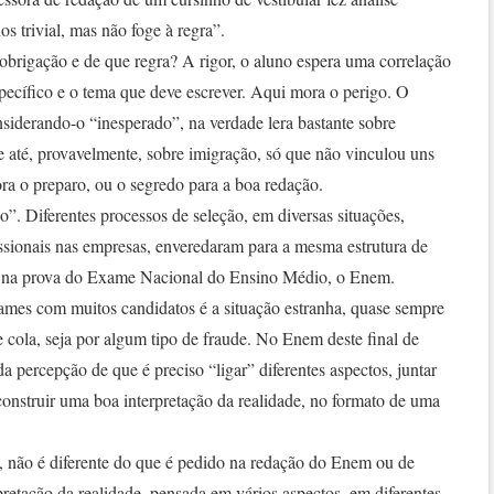
os trivial, mas não foge à regra”.
obrigação e de que regra? A rigor, o aluno espera uma correlação
specífico e o tema que deve escrever. Aqui mora o perigo. O
siderando-o “inesperado”, na verdade lera bastante sobre
a e até, provavelmente, sobre imigração, só que não vinculou uns
ra o preparo, ou o segredo para a boa redação.
”. Diferentes processos de seleção, em diversas situações,
issionais nas empresas, enveredaram para a mesma estrutura de
a na prova do Exame Nacional do Ensino Médio, o Enem.
mes com muitos candidatos é a situação estranha, quase sempre
de cola, seja por algum tipo de fraude. No Enem deste final de
a percepção de que é preciso “ligar” diferentes aspectos, juntar
 construir uma boa interpretação da realidade, no formato de uma
, não é diferente do que é pedido na redação do Enem ou de
rpretação da realidade, pensada em vários aspectos, em diferentes