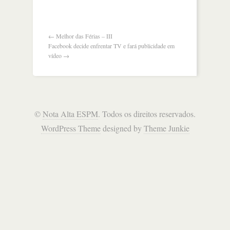
←
Melhor das Férias – III
Facebook decide enfrentar TV e fará publicidade em
vídeo
→
©
Nota Alta ESPM
. Todos os direitos reservados.
WordPress Theme
designed by
Theme Junkie