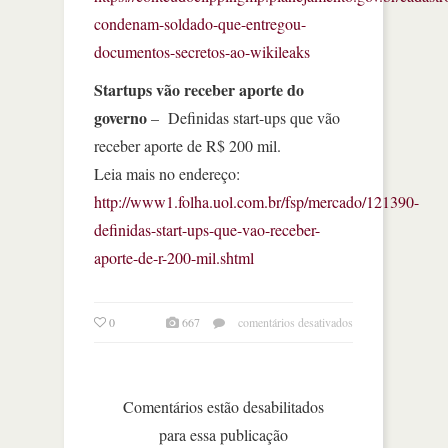
condenam-soldado-que-entregou-
documentos-secretos-ao-wikileaks
Startups vão receber aporte do
governo
– Definidas start-ups que vão
receber aporte de R$ 200 mil.
Leia mais no endereço:
http://www1.folha.uol.com.br/fsp/mercado/121390-
definidas-start-ups-que-vao-receber-
aporte-de-r-200-mil.shtml
em
0
667
comentários desativados
melhor
das
férias
–
Comentários estão desabilitados
iv
para essa publicação