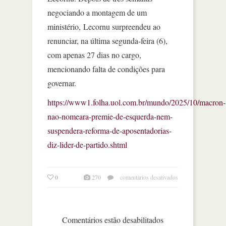
negociando a montagem de um
ministério, Lecornu surpreendeu ao
renunciar, na última segunda-feira (6),
com apenas 27 dias no cargo,
mencionando falta de condições para
governar.
https://www1.folha.uol.com.br/mundo/2025/10/macron-
nao-nomeara-premie-de-esquerda-nem-
suspendera-reforma-de-aposentadorias-
diz-lider-de-partido.shtml
em
0
270
comentários desativados
macron
reconduz
lecornu
ao
Comentários estão desabilitados
cargo