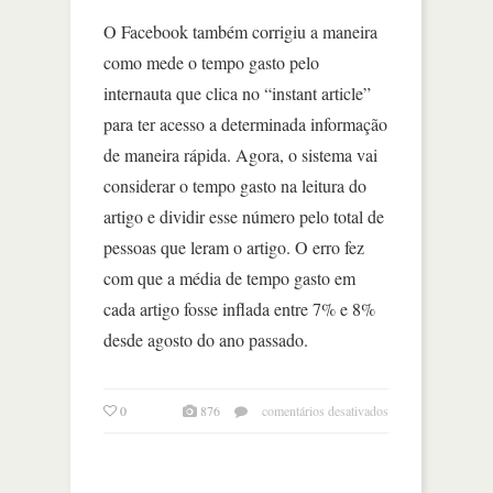
O Facebook também corrigiu a maneira
como mede o tempo gasto pelo
internauta que clica no “instant article”
para ter acesso a determinada informação
de maneira rápida. Agora, o sistema vai
considerar o tempo gasto na leitura do
artigo e dividir esse número pelo total de
pessoas que leram o artigo. O erro fez
com que a média de tempo gasto em
cada artigo fosse inflada entre 7% e 8%
desde agosto do ano passado.
em
0
876
comentários desativados
facebook
divulga
mais
erros