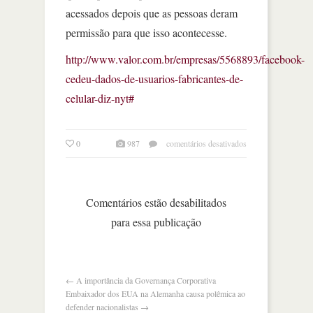
acessados depois que as pessoas deram
permissão para que isso acontecesse.
http://www.valor.com.br/empresas/5568893/facebook-
cedeu-dados-de-usuarios-fabricantes-de-
celular-diz-nyt#
em
0
987
comentários desativados
facebook
cedeu
dados
de
Comentários estão desabilitados
usuários
para essa publicação
a
fabricantes
de
celular
←
A importância da Governança Corporativa
Embaixador dos EUA na Alemanha causa polêmica ao
defender nacionalistas
→