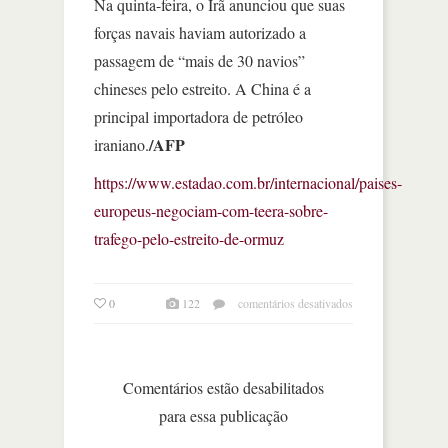
Na quinta-feira, o Irã anunciou que suas
forças navais haviam autorizado a
passagem de “mais de 30 navios”
chineses pelo estreito. A China é a
principal importadora de petróleo
/AFP
iraniano.
https://www.estadao.com.br/internacional/paises-
europeus-negociam-com-teera-sobre-
trafego-pelo-estreito-de-ormuz
em
0
122
comentários desativados
europeus
negociam
com
teerã
Comentários estão desabilitados
sobre
para essa publicação
tráfego
pelo