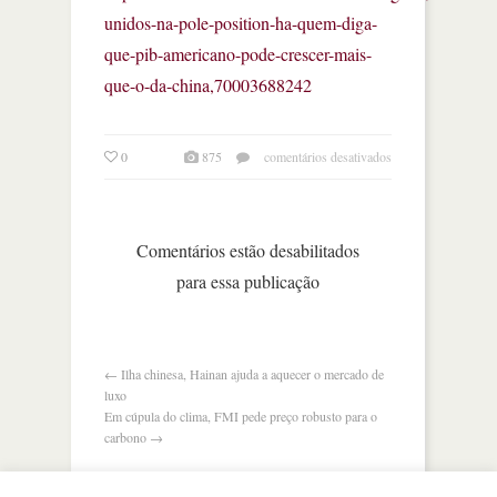
unidos-na-pole-position-ha-quem-diga-
que-pib-americano-pode-crescer-mais-
que-o-da-china,70003688242
em
0
875
comentários desativados
eua
na
‘pole
position’:
Comentários estão desabilitados
pib
para essa publicação
pode
crescer
mais
que
o
←
Ilha chinesa, Hainan ajuda a aquecer o mercado de
da
luxo
china
Em cúpula do clima, FMI pede preço robusto para o
carbono
→