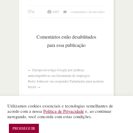
em
0
1007
comentários desativados
eua
mudam
tom
e
Comentários estão desabilitados
acenam
para essa publicação
à
china
com
negociação
←
Europa investiga Google por práticas
anticompetitivas em ferramenta de empregos
Boris Johnson vai suspender Parlamento para acelerar
brexit
→
Utilizamos cookies essenciais e tecnologias semelhantes de
acordo com a nossa
Política de Privacidade
e, ao continuar
navegando, você concorda com estas condições.
©
Nota Alta ESPM
. Todos os direitos reservados.
WordPress Theme
designed by
Theme Junkie
PROSSEGUIR