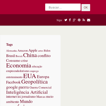
OK
Siga:
Tags
Apple
Amazon
Alemanha
artes
Biden
China
conflito
Brasil
Brexit
Consumo
crise
Economia
educação
empreendedorismo
emprego
EUA
Europa
entretenimento
Geopolítica
Facebook
google
guerra
Guerra Comercial
Inteligência Artificial
internet
meio
jornalismo
Marcas
Irã
Mundo
ambiente