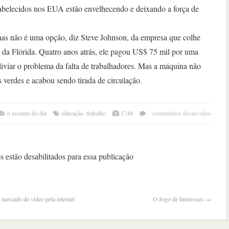
stabelecidos nos EUA estão envelhecendo e deixando a força de
nas não é uma opção, diz Steve Johnson, da empresa que colhe
s da Flórida. Quatro anos atrás, ele pagou US$ 75 mil por uma
aliviar o problema da falta de trabalhadores. Mas a máquina não
s verdes e acabou sendo tirada de circulação.
em
o assunto do dia
educação
,
trabalho
1748
comentários desativados
eua
já
sofr
com
 estão desabilitados para essa publicação
falta
de
mão
de
mercado de vídeo pela internet
O Jogo de Interesses
→
obra
mexi