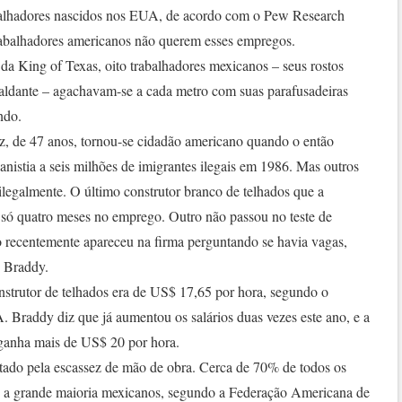
balhadores nascidos nos EUA, de acordo com o Pew Research
abalhadores americanos não querem esses empregos.
a King of Texas, oito trabalhadores mexicanos – seus rostos
scaldante – agachavam-se a cada metro com suas parafusadeiras
ndo.
, de 47 anos, tornou-se cidadão americano quando o então
istia a seis milhões de imigrantes ilegais em 1986. Mas outros
legalmente. O último construtor branco de telhados que a
só quatro meses no emprego. Outro não passou no teste de
 recentemente apareceu na firma perguntando se havia vagas,
 Braddy.
strutor de telhados era de US$ 17,65 por hora, segundo o
Braddy diz que já aumentou os salários duas vezes este ano, e a
 ganha mais de US$ 20 por hora.
etado pela escassez de mão de obra. Cerca de 70% de todos os
is, a grande maioria mexicanos, segundo a Federação Americana de