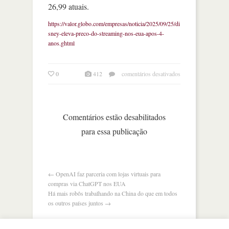
26,99 atuais.
https://valor.globo.com/empresas/noticia/2025/09/25/di
sney-eleva-preco-do-streaming-nos-eua-apos-4-
anos.ghtml
em
0
412
comentários desativados
disney
eleva
preço
do
Comentários estão desabilitados
‘streaming’
para essa publicação
nos
eua
após
4
anos
←
OpenAI faz parceria com lojas virtuais para
compras via ChatGPT nos EUA
Há mais robôs trabalhando na China do que em todos
os outros países juntos
→