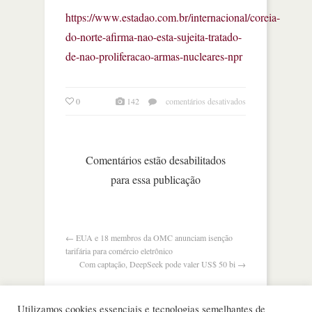
https://www.estadao.com.br/internacional/coreia-
do-norte-afirma-nao-esta-sujeita-tratado-
de-nao-proliferacao-armas-nucleares-npr
em
0
142
comentários desativados
coreia
do
norte
afirma
Comentários estão desabilitados
que
para essa publicação
não
está
sujeita
ao
tratado
←
EUA e 18 membros da OMC anunciam isenção
de
tarifária para comércio eletrônico
não
Com captação, DeepSeek pode valer US$ 50 bi
→
proliferação
de
armas
Utilizamos cookies essenciais e tecnologias semelhantes de