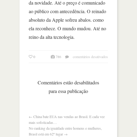
da novidade. Até o preço é comunicado
ao público com antecedência. O reinado
absoluto da Apple sofreu abalos. como
ela reconhece. O mundo mudou. Até no
reino da alta tecnologia.
em
0
786
comentários desativados
com
ipad
mini,
apple
Comentários estão desabilitados
reconhece
para essa publicação
concorrência
←
China bate EUA nas vendas ao Brasil. E cada vez
mais sofisticadas…
No ranking da igualdade entre homens e mulheres,
Brasil está em 62º lugar
→