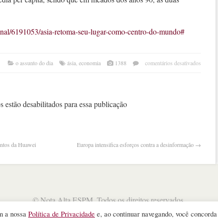
ional/6191053/asia-retoma-seu-lugar-como-centro-do-mundo#
em
o assunto do dia
ásia
,
economia
1388
comentários desativados
ásia
reto
seu
lugar
 estão desabilitados para essa publicação
com
centr
do
mun
entos da Huawei
Europa intensifica esforços contra a desinformação
→
©
Nota Alta ESPM
. Todos os direitos reservados.
WordPress Theme
designed by
Theme Junkie
om a nossa
Política de Privacidade
e, ao continuar navegando, você concord