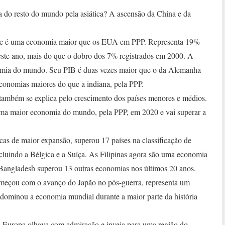
a do resto do mundo pela asiática? A ascensão da China e da
nte é uma economia maior que os EUA em PPP. Representa 19%
este ano, mais do que o dobro dos 7% registrados em 2000. A
onomia do mundo. Seu PIB é duas vezes maior que o da Alemanha
conomias maiores do que a indiana, pela PPP.
 também se explica pelo crescimento dos países menores e médios.
ima maior economia do mundo, pela PPP, em 2020 e vai superar a
cas de maior expansão, superou 17 países na classificação de
luindo a Bélgica e a Suíça. As Filipinas agora são uma economia
Bangladesh superou 13 outras economias nos últimos 20 anos.
omeçou com o avanço do Japão no pós-guerra, representa um
 dominou a economia mundial durante a maior parte da história
a Europa olhava com admiração e inveja para uma região do