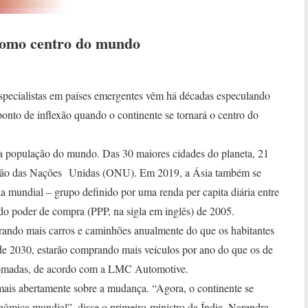
como centro do mundo
 especialistas em países emergentes vêm há décadas especulando
ponto de inflexão quando o continente se tornará o centro do
da população do mundo. Das 30 maiores cidades do planeta, 21
ação das Nações Unidas (ONU). Em 2019, a Ásia também se
ia mundial – grupo definido por uma renda per capita diária entre
o poder de compra (PPP, na sigla em inglês) de 2005.
rando mais carros e caminhões anualmente do que os habitantes
 de 2030, estarão comprando mais veículos por ano do que os de
 somadas, de acordo com a LMC Automotive.
mais abertamente sobre a mudança. “Agora, o continente se
nômica mundial”, disse o primeiro-ministro da Índia, Narendra