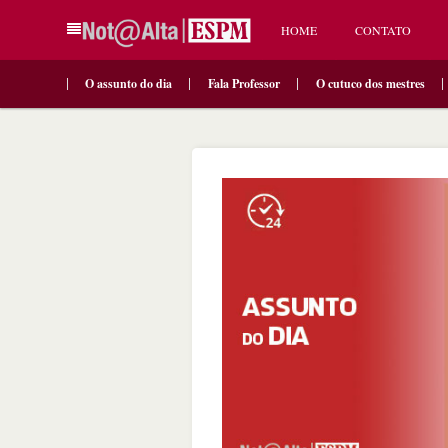
HOME
CONTATO
O assunto do dia
Fala Professor
O cutuco dos mestres