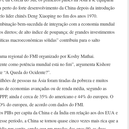
a perto do forte desenvolvimento da China depois da introdução
elo líder chinês Deng Xiaoping no fim dos anos 1970.
mbinação bem-sucedida de integração com a economia mundial
os diretos; de alto índice de poupança; de grandes investimentos
líticas macroeconômicas sólidas” contribuiu para o salto
rama regional do FMI organizado por Koshy Mathai.
ente como potência mundial está no fim”, argumenta Kishore
te “A Queda do Ocidente?”.
ilhões de pessoas na Ásia foram tiradas da pobreza e muitos
tatus de economias avançadas ou de renda média, segundo as
 PPP, ainda é cerca de 35% do americano e 44% do europeu. O
 20% do europeu, de acordo com dados do FMI.
os PIBs per capita da China e da Índia em relação aos dos EUA e
sse período, a China se tornou quase cinco vezes mais rica que a
dia per capita, sendo que em meados dos anos 90, as duas