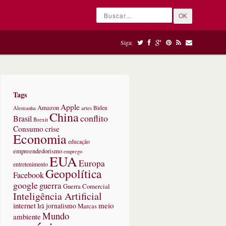
OK
Siga:
Tags
Apple
Amazon
Alemanha
artes
Biden
China
conflito
Brasil
Brexit
Consumo
crise
Economia
educação
empreendedorismo
emprego
EUA
Europa
entretenimento
Geopolítica
Facebook
google
guerra
Guerra Comercial
Inteligência Artificial
internet
meio
jornalismo
Marcas
Irã
Mundo
ambiente