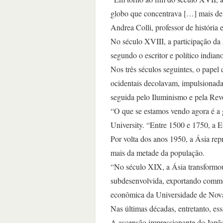
globo que concentrava […] mais de 
Andrea Colli, professor de história
No século XVIII, a participação da
segundo o escritor e político indian
Nos três séculos seguintes, o pape
ocidentais decolavam, impulsionad
seguida pelo Iluminismo e pela Revo
“O que se estamos vendo agora é a 
University. “Entre 1500 e 1750, a 
Por volta dos anos 1950, a Ásia re
mais da metade da população.
“No século XIX, a Ásia transformo
subdesenvolvida, exportando commodi
econômica da Universidade de No
Nas últimas décadas, entretanto, es
A ascensão impressionante do Japão 