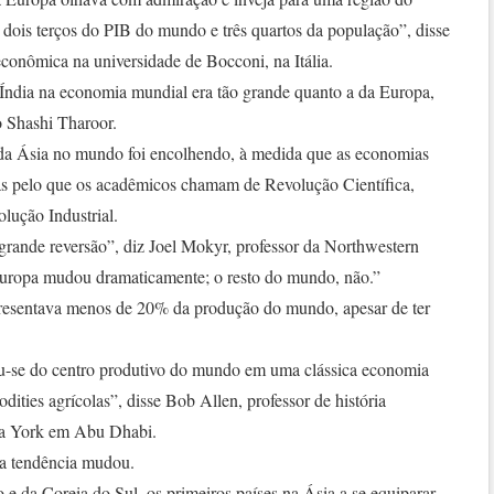
dois terços do PIB do mundo e três quartos da população”, disse
 econômica na universidade de Bocconi, na Itália.
 Índia na economia mundial era tão grande quanto a da Europa,
o Shashi Tharoor.
l da Ásia no mundo foi encolhendo, à medida que as economias
as pelo que os acadêmicos chamam de Revolução Científica,
lução Industrial.
grande reversão”, diz Joel Mokyr, professor da Northwestern
Europa mudou dramaticamente; o resto do mundo, não.”
presentava menos de 20% da produção do mundo, apesar de ter
u-se do centro produtivo do mundo em uma clássica economia
ties agrícolas”, disse Bob Allen, professor de história
va York em Abu Dhabi.
sa tendência mudou.
e da Coreia do Sul, os primeiros países na Ásia a se equiparar