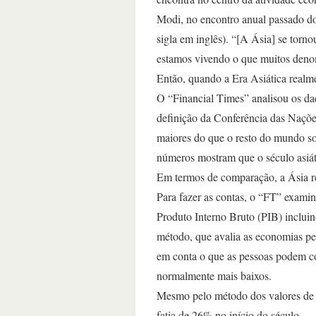
Modi, no encontro anual passado do
sigla em inglês). “[A Ásia] se torn
estamos vivendo o que muitos denom
Então, quando a Era Asiática realm
O “Financial Times” analisou os dad
definição da Conferência das Naçõ
maiores do que o resto do mundo s
números mostram que o século asiá
Em termos de comparação, a Ásia r
Para fazer as contas, o “FT” exami
Produto Interno Bruto (PIB) incluind
método, que avalia as economias pe
em conta o que as pessoas podem c
normalmente mais baixos.
Mesmo pelo método dos valores de 
fatia de 26% no início do século.