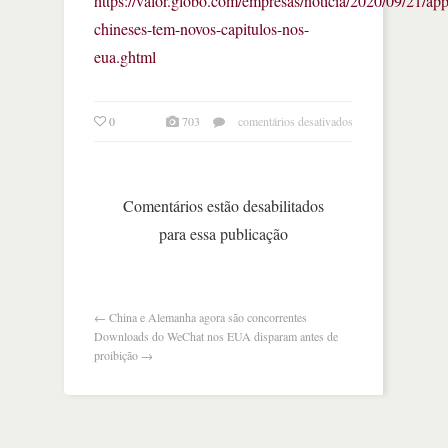
https://valor.globo.com/empresas/noticia/2020/09/21/app
chineses-tem-novos-capitulos-nos-
eua.ghtml
em
0
703
comentários desativados
apps
chineses
têm
novos
Comentários estão desabilitados
capítulos
para essa publicação
nos
eua
←
China e Alemanha agora são concorrentes
Downloads do WeChat nos EUA disparam antes de
proibição
→