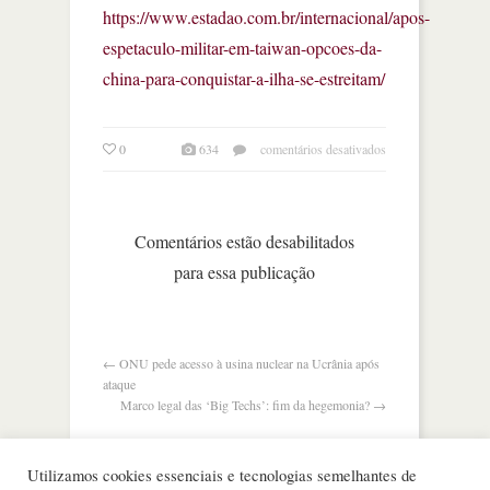
https://www.estadao.com.br/internacional/apos-
espetaculo-militar-em-taiwan-opcoes-da-
china-para-conquistar-a-ilha-se-estreitam/
em
0
634
comentários desativados
após
espetáculo
militar
em
Comentários estão desabilitados
taiwan,
para essa publicação
opções
da
china
se
estreitam
←
ONU pede acesso à usina nuclear na Ucrânia após
ataque
Marco legal das ‘Big Techs’: fim da hegemonia?
→
Utilizamos cookies essenciais e tecnologias semelhantes de