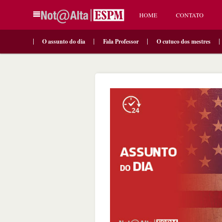
HOME
CONTATO
O assunto do dia
Fala Professor
O cutuco dos mestres