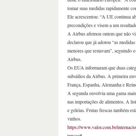
tomar suas medidas rapidamente com
Ele acrescentou: “A UE continua a
precondições e visem a um resultado
A Airbus afirmou ontem que não v
declarou que já adotou “as medidas
menores que restavam”, seguindo o 
Airbus.
Os EUA informaram que duas catego
subsídios da Airbus. A primeira env
França, Espanha, Alemanha e Reino 
A segunda envolvia uma gama mais 
nas importações de alimentos. A list
e geleias. Frutas frescas também es
vinhos.
https://www.valor.com.br/internaci
tensao#