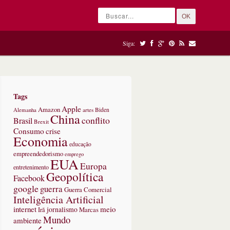
OK
Siga:
Tags
Apple
Amazon
Alemanha
artes
Biden
China
conflito
Brasil
Brexit
Consumo
crise
Economia
educação
empreendedorismo
emprego
EUA
Europa
entretenimento
Geopolítica
Facebook
google
guerra
Guerra Comercial
Inteligência Artificial
internet
meio
jornalismo
Marcas
Irã
Mundo
ambiente