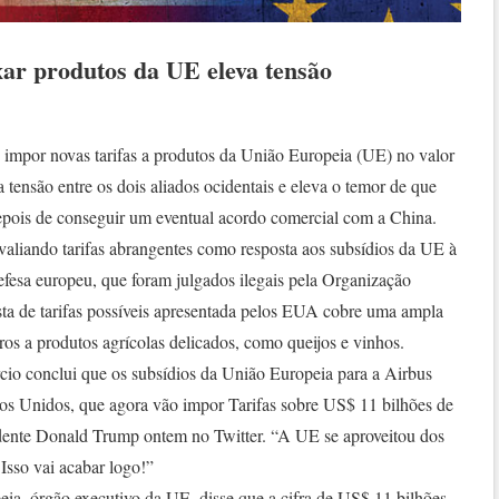
ar produtos da UE eleva tensão
impor novas tarifas a produtos da União Europeia (UE) no valor
tensão entre os dois aliados ocidentais e eleva o temor de que
pois de conseguir um eventual acordo comercial com a China.
aliando tarifas abrangentes como resposta aos subsídios da UE à
efesa europeu, que foram julgados ilegais pela Organização
a de tarifas possíveis apresentada pelos EUA cobre uma ampla
ros a produtos agrícolas delicados, como queijos e vinhos.
o conclui que os subsídios da União Europeia para a Airbus
os Unidos, que agora vão impor Tarifas sobre US$ 11 bilhões de
idente Donald Trump ontem no Twitter. “A UE se aproveitou dos
sso vai acabar logo!”
a, órgão executivo da UE, disse que a cifra de US$ 11 bilhões