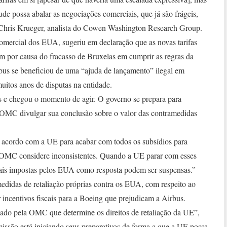
ude possa abalar as negociações comerciais, que já são frágeis,
Chris Krueger, analista do Cowen Washington Research Group.
comercial dos EUA, sugeriu em declaração que as novas tarifas
am por causa do fracasso de Bruxelas em cumprir as regras da
us se beneficiou de uma “ajuda de lançamento” ilegal em
uitos anos de disputas na entidade.
os e chegou o momento de agir. O governo se prepara para
 OMC divulgar sua conclusão sobre o valor das contramedidas
m acordo com a UE para acabar com todos os subsídios para
a OMC considere inconsistentes. Quando a UE parar com esses
onais impostas pelos EUA como resposta podem ser suspensas.”
didas de retaliação próprias contra os EUA, com respeito ao
incentivos fiscais para a Boeing que prejudicam a Airbus.
ado pela OMC que determine os direitos de retaliação da UE”,
issão está iniciando seus preparativos de forma a que a UE possa