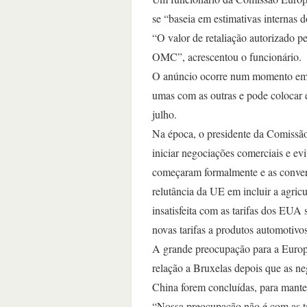
se “baseia em estimativas internas
“O valor de retaliação autorizado 
OMC”, acrescentou o funcionário.
O anúncio ocorre num momento em qu
umas com as outras e pode colocar 
julho.
Na época, o presidente da Comissã
iniciar negociações comerciais e ev
começaram formalmente e as conver
relutância da UE em incluir a agri
insatisfeita com as tarifas dos EUA
novas tarifas a produtos automotivos
A grande preocupação para a Europ
relação a Bruxelas depois que as n
China forem concluídas, para mante
“Nossa preocupação não é com as ta