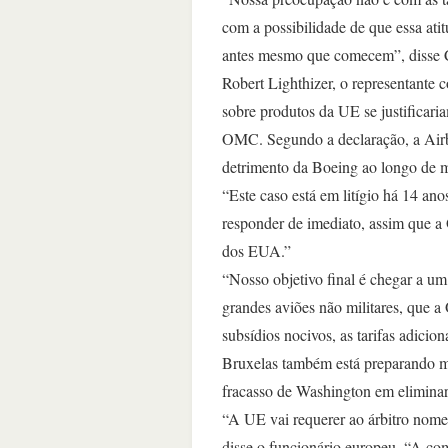
com a possibilidade de que essa atit
antes mesmo que comecem”, disse 
Robert Lighthizer, o representante 
sobre produtos da UE se justificari
OMC. Segundo a declaração, a Airb
detrimento da Boeing ao longo de m
“Este caso está em litígio há 14 an
responder de imediato, assim que a
dos EUA.”
“Nosso objetivo final é chegar a u
grandes aviões não militares, que 
subsídios nocivos, as tarifas adici
Bruxelas também está preparando me
fracasso de Washington em eliminar 
“A UE vai requerer ao árbitro nome
disse o funcionário europeu. “A com