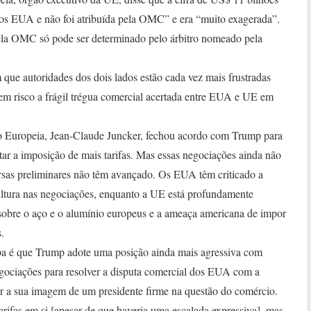
 dos EUA e não foi atribuída pela OMC” e era “muito exagerada”.
pela OMC só pode ser determinado pelo árbitro nomeado pela
e autoridades dos dois lados estão cada vez mais frustradas
em risco a frágil trégua comercial acertada entre EUA e UE em
o Europeia, Jean-Claude Juncker, fechou acordo com Trump para
itar a imposição de mais tarifas. Mas essas negociações ainda não
sas preliminares não têm avançado. Os EUA têm criticado a
cultura nas negociações, enquanto a UE está profundamente
 sobre o aço e o alumínio europeus e a ameaça americana de impor
.
a é que Trump adote uma posição ainda mais agressiva com
egociações para resolver a disputa comercial dos EUA com a
r a sua imagem de um presidente firme na questão do comércio.
rifas em si [apesar de que haveria uma escalada expressiva], mas