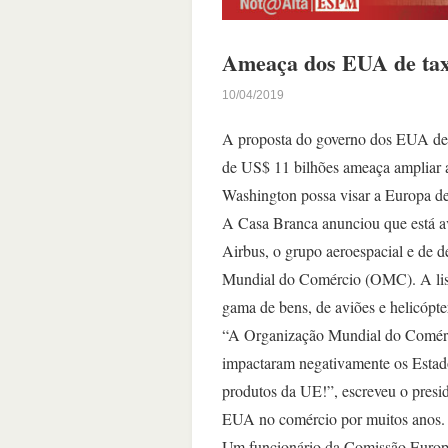
Ameaça dos EUA de tax
10/04/2019
A proposta do governo dos EUA de 
de US$ 11 bilhões ameaça ampliar a 
Washington possa visar a Europa de
A Casa Branca anunciou que está av
Airbus, o grupo aeroespacial e de d
Mundial do Comércio (OMC). A list
gama de bens, de aviões e helicópte
“A Organização Mundial do Comérci
impactaram negativamente os Estad
produtos da UE!”, escreveu o pres
EUA no comércio por muitos anos. I
Um funcionário da Comissão Europei