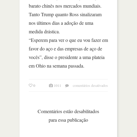
barato chinês nos mercados mundiais.
Tanto Trump quanto Ross sinalizaram
nos últimos dias a adoção de uma
medida drástica.
“Esperem para ver o que eu vou fazer em
favor do aço e das empresas de aço de
vocês”, disse o presidente a uma plateia
em Ohio na semana passada.
em
0
1011
comentários desativados
aliados
serão
mais
afetados
Comentários estão desabilitados
por
para essa publicação
protecionismo
de
trump