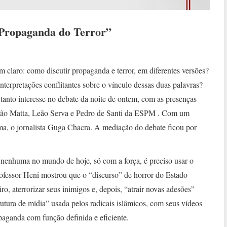
“Propaganda do Terror”
m claro: como discutir propaganda e terror, em diferentes versões?
terpretações conflitantes sobre o vínculo dessas duas palavras?
tanto interesse no debate da noite de ontem, com as presenças
João Matta, Leão Serva e Pedro de Santi da ESPM . Com um
ema, o jornalista Guga Chacra. A mediação do debate ficou por
 nenhuma no mundo de hoje, só com a força, é preciso usar o
rofessor Heni mostrou que o “discurso” de horror do Estado
o, aterrorizar seus inimigos e, depois, “atrair novas adesões”
rutura de mídia” usada pelos radicais islâmicos, com seus vídeos
paganda com função definida e eficiente.