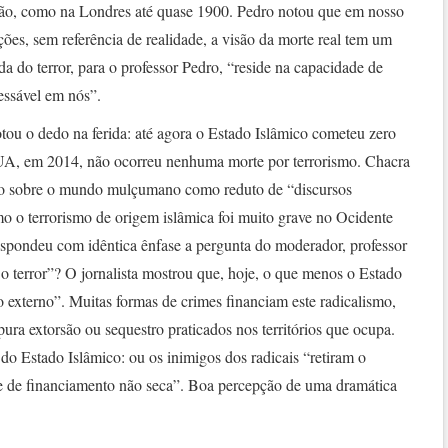
ução, como na Londres até quase 1900. Pedro notou que em nosso
es, sem referência de realidade, a visão da morte real tem um
 do terror, para o professor Pedro, “reside na capacidade de
essável em nós”.
tou o dedo na ferida: até agora o Estado Islâmico cometeu zero
UA, em 2014, não ocorreu nenhuma morte por terrorismo. Chacra
ção sobre o mundo mulçumano como reduto de “discursos
mo o terrorismo de origem islâmica foi muito grave no Ocidente
espondeu com idêntica ênfase a pergunta do moderador, professor
o terror”? O jornalista mostrou que, hoje, o que menos o Estado
o externo”. Muitas formas de crimes financiam este radicalismo,
ura extorsão ou sequestro praticados nos territórios que ocupa.
 do Estado Islâmico: ou os inimigos dos radicais “retiram o
nte de financiamento não seca”. Boa percepção de uma dramática