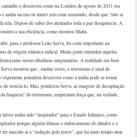
o caminho e descreveu como na Londres de agosto de 2011 era
 e andar na rua ou metrô sem estar assustado, desde que “não se
da tela. Depois de saber dos atentados toda a paz desaparecia. A
constrói a sua eficiência, como mostrou Matta.
e, para o professor Leão Serva, foi corte importante na
mo de origem islâmica radical. Muita gente entendeu aquelas
democratas versus ditaduras sanguinárias. A realidade era bem
Serva mostrou que , muitas vezes, o terrorismo é sinal de
 o experiente jornalista descreveu como a mídia pode se tornar
ão de noticia-lo. Mas, ponderou Serva, as imagens de decapitação
 da fraqueza” do terrorismo, emprestam força que, na verdade,
alvez tenha sido “inspirador” para o Estado Islâmico, como
nspirador porque alguém filmou o enforcamento do ditador e o
 ter nascido aí a “sedução pelo terror”, que há tanto tempo atrai