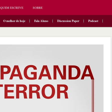
QUEM ESCREVE
SOBRE
O melhor de hoje
Fala Aluno
Discussion Paper
Podcast