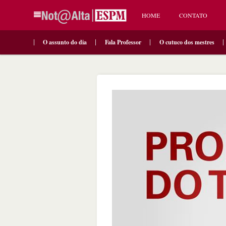
HOME
CONTATO
O assunto do dia
Fala Professor
O cutuco dos mestres