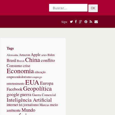
OK
Siga:
Tags
Apple
Amazon
Alemanha
artes
Biden
China
conflito
Brasil
Brexit
Consumo
crise
Economia
educação
empreendedorismo
emprego
EUA
Europa
entretenimento
Geopolítica
Facebook
google
guerra
Guerra Comercial
Inteligência Artificial
internet
meio
jornalismo
Marcas
Irã
Mundo
ambiente