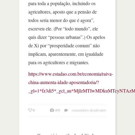
para toda a população, incluindo os
agricultores, aposto que a pensão de
todos seria menor do que é agora”,
escreveu ele. (Por “todo mundo”, ele
quis dizer “pessoas urbanas”.) Os apelos
de Xi por “prosperidade comum” não
implicam, aparentemente, em igualdade
para os agricultores e migrantes.
https://www.estadao.com.br/economia/raiva-
china-aumenta-idade-aposentadoria/?
_gl=1*fz3di5*_gcl_au*MjIzMTIwMDkuMTcyNTA
em
0
405
comentários desativados
a
ira
dos
chineses