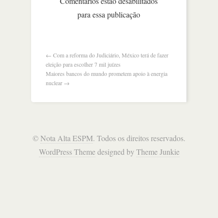
Comentários estão desabilitados
com
para essa publicação
o
aumento
da
idade
de
←
Com a reforma do Judiciário, México terá de fazer
aposentadoria
eleição para escolher 7 mil juízes
no
Maiores bancos do mundo prometem apoio à energia
país
nuclear
→
©
Nota Alta ESPM
. Todos os direitos reservados.
WordPress Theme
designed by
Theme Junkie