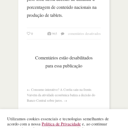
porcentagem de conteúdo nacionais na
produção de tablets.
em
0
965
comentários desativados
tablet
com
componente
nacional
Comentários estão desabilitados
sai
para essa publicação
mais
caro.
por
quê?
←
Consumo interativo? A Coréia saiu na frente.
Vaivém da atividade econômica baliza a decisão do
Banco Central sobre juros.
→
Utilizamos cookies essenciais e tecnologias semelhantes de
acordo com a nossa
Política de Privacidade
e, ao continuar