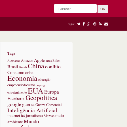
OK
Siga:
Tags
Apple
Amazon
Alemanha
artes
Biden
China
conflito
Brasil
Brexit
Consumo
crise
Economia
educação
empreendedorismo
emprego
EUA
Europa
entretenimento
Geopolítica
Facebook
google
guerra
Guerra Comercial
Inteligência Artificial
internet
meio
jornalismo
Marcas
Irã
Mundo
ambiente