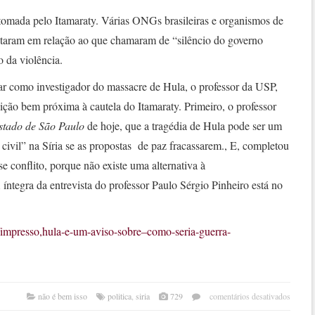
tomada pelo Itamaraty. Várias ONGs brasileiras e organismos de
staram em relação ao que chamaram de “silêncio do governo
o da violência.
uar como investigador do massacre de Hula, o professor da USP,
ção bem próxima à cautela do Itamaraty. Primeiro, o professor
stado de São Paulo
de hoje, que a tragédia de Hula pode ser um
civil” na Síria se as propostas de paz fracassarem., E, completou
e conflito, porque não existe uma alternativa à
ntegra da entrevista do professor Paulo Sérgio Pinheiro está no
/impresso,hula-e-um-aviso-sobre–como-seria-guerra-
em
não é bem isso
politica
,
siria
729
comentários desativados
mata