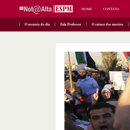
HOME
CONTATO
O assunto do dia
Fala Professor
O cutuco dos mestres