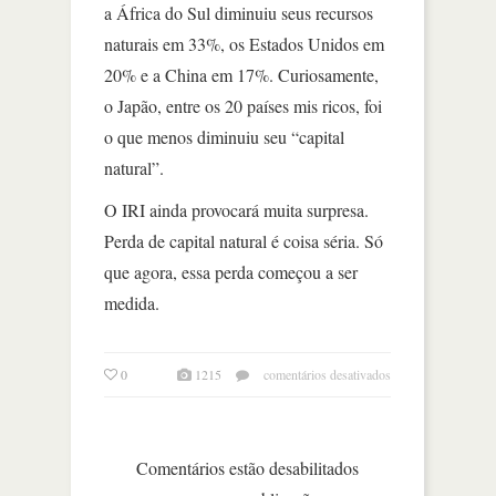
a África do Sul diminuiu seus recursos
naturais em 33%, os Estados Unidos em
20% e a China em 17%. Curiosamente,
o Japão, entre os 20 países mis ricos, foi
o que menos diminuiu seu “capital
natural”.
O IRI ainda provocará muita surpresa.
Perda de capital natural é coisa séria. Só
que agora, essa perda começou a ser
medida.
em
0
1215
comentários desativados
em
capital
natural,
brasil
Comentários estão desabilitados
está