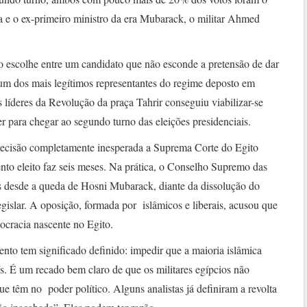
e o ex-primeiro ministro da era Mubarack, o militar Ahmed
o escolhe entre um candidato que não esconde a pretensão de dar
e um dos mais legítimos representantes do regime deposto em
íderes da Revolução da praça Tahrir conseguiu viabilizar-se
er para chegar ao segundo turno das eleições presidenciais.
decisão completamente inesperada a Suprema Corte do Egito
nto eleito faz seis meses. Na prática, o Conselho Supremo das
s desde a queda de Hosni Mubarack, diante da dissolução do
gislar. A oposição, formada por islâmicos e liberais, acusou que
ocracia nascente no Egito.
nto tem significado definido: impedir que a maioria islâmica
ís. É um recado bem claro de que os militares egípcios não
e têm no poder político. Alguns analistas já definiram a revolta