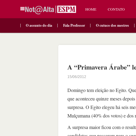
HOME
CONTATO
O assunto do dia
Fala Professor
O cutuco dos mestres
A “Primavera Árabe” l
15/06/2012
Domingo tem eleição no Egito. Quem
que aconteceu quinze meses depois
surpresa. O Egito elegeu há seis m
Mulçumana (40% dos votos) e dos rad
A surpresa maior ficou com o result
candidatos que passaram para o se