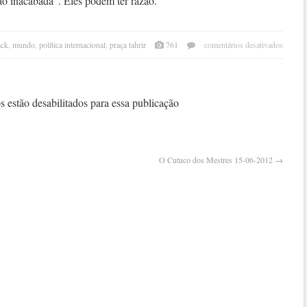
o inacabada”. Eles podem ter razão.
em
ack
,
mundo
,
política internacional
,
praça tahrir
761
comentários desativados
a
“pri
árabe
levo
 estão desabilitados para essa publicação
um
sola
O Cutuco dos Mestres 15-06-2012
→