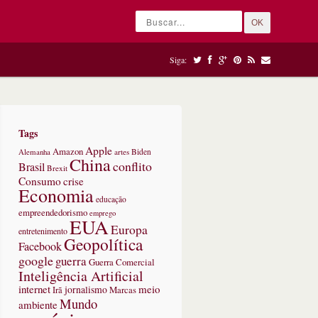
OK
Siga:
Tags
Apple
Amazon
Alemanha
artes
Biden
China
conflito
Brasil
Brexit
Consumo
crise
Economia
educação
empreendedorismo
emprego
EUA
Europa
entretenimento
Geopolítica
Facebook
google
guerra
Guerra Comercial
Inteligência Artificial
internet
meio
jornalismo
Marcas
Irã
Mundo
ambiente