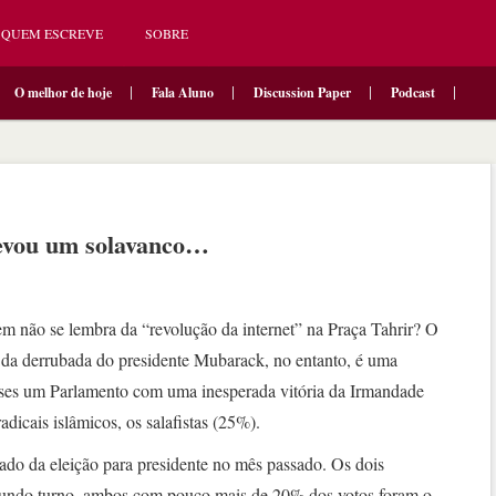
QUEM ESCREVE
SOBRE
O melhor de hoje
Fala Aluno
Discussion Paper
Podcast
evou um solavanco…
 não se lembra da “revolução da internet” na Praça Tahrir? O
 da derrubada do presidente Mubarack, no entanto, é uma
eses um Parlamento com uma inesperada vitória da Irmandade
icais islâmicos, os salafistas (25%).
ado da eleição para presidente no mês passado. Os dois
gundo turno, ambos com pouco mais de 20% dos votos foram o