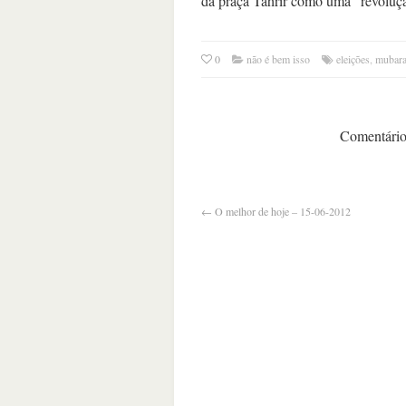
da praça Tahrir como uma “revoluçã
0
não é bem isso
eleições
,
mubar
Comentários
←
O melhor de hoje – 15-06-2012