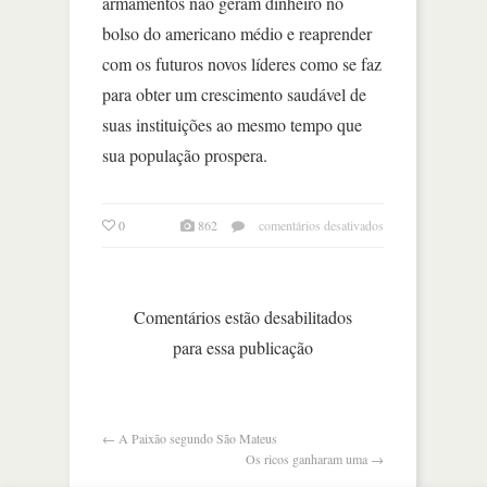
armamentos não geram dinheiro no
bolso do americano médio e reaprender
com os futuros novos líderes como se faz
para obter um crescimento saudável de
suas instituições ao mesmo tempo que
sua população prospera.
em
0
862
comentários desativados
a
nova
configuração
do
Comentários estão desabilitados
poder
para essa publicação
dos
eua
←
A Paixão segundo São Mateus
Os ricos ganharam uma
→