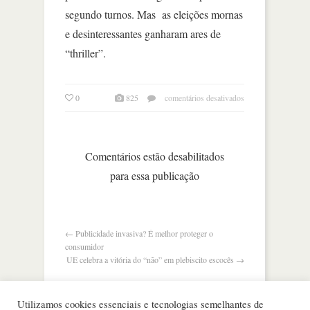
segundo turnos. Mas as eleições mornas
e desinteressantes ganharam ares de
“thriller”.
em
0
825
comentários desativados
o
inesperado
na
eleição
Comentários estão desabilitados
para
para essa publicação
presidente
←
Publicidade invasiva? É melhor proteger o
consumidor
UE celebra a vitória do “não” em plebiscito escocês
→
Utilizamos cookies essenciais e tecnologias semelhantes de