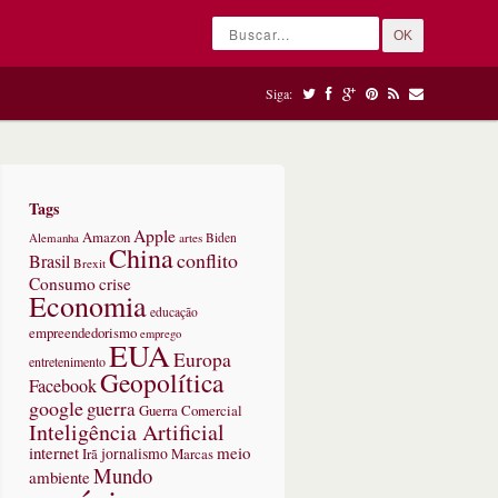
OK
Siga:
Tags
Apple
Amazon
Alemanha
artes
Biden
China
conflito
Brasil
Brexit
Consumo
crise
Economia
educação
empreendedorismo
emprego
EUA
Europa
entretenimento
Geopolítica
Facebook
google
guerra
Guerra Comercial
Inteligência Artificial
internet
meio
jornalismo
Marcas
Irã
Mundo
ambiente