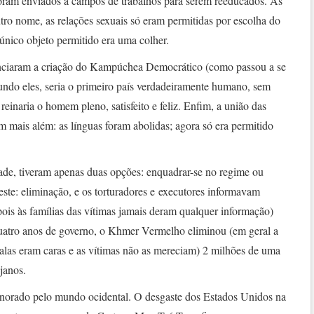
is foram enviados a campos de trabalhos para serem reeducados. As
tro nome, as relações sexuais só eram permitidas por escolha do
único objeto permitido era uma colher.
nciaram a criação do Kampúchea Democrático (como passou a se
ndo eles, seria o primeiro país verdadeiramente humano, sem
reinaria o homem pleno, satisfeito e feliz. Enfim, a união das
 mais além: as línguas foram abolidas; agora só era permitido
dade, tiveram apenas duas opções: enquadrar-se no regime ou
este: eliminação, e os torturadores e executores informavam
 pois às famílias das vítimas jamais deram qualquer informação)
quatro anos de governo, o Khmer Vermelho eliminou (em geral a
balas eram caras e as vítimas não as mereciam) 2 milhões de uma
janos.
gnorado pelo mundo ocidental. O desgaste dos Estados Unidos na