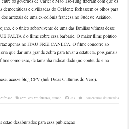
 entre os governos de Carter e Mao Tsé-Tung fizeram com que os
s democráticas e civilizadas do Ocidente fechassem os olhos para
s dos arrozais de uma ex-colônia francesa no Sudeste Asiático.
jano, é o único sobrevivente de uma das famílias vítimas desse
 FALTA é o filme sobre essa barbárie. O maior filme político
 cartaz apenas no ITAÚ FREI CANECA. O filme concorre ao
eria que dar uma grande zebra para levar a estatueta, pois jamais
filme como esse, de tamanha radicalidade (no conteúdo e na
onese, acesse blog CPV (link Dicas Culturais do Verô).
em
professor
artes
,
cpv vestibulares
,
mundo
963
comentários desativados
o
holo
igno
pelo
 estão desabilitados para essa publicação
ocide