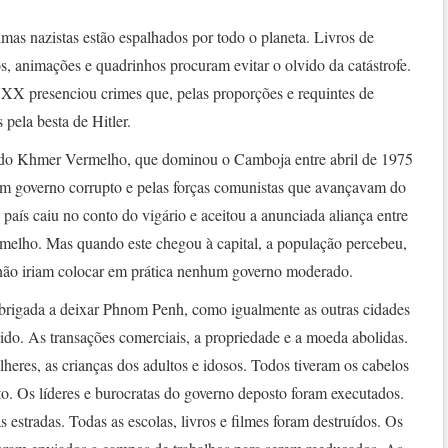
as nazistas estão espalhados por todo o planeta. Livros de
s, animações e quadrinhos procuram evitar o olvido da catástrofe.
XX presenciou crimes que, pelas proporções e requintes de
pela besta de Hitler.
me do Khmer Vermelho, que dominou o Camboja entre abril de 1975
 um governo corrupto e pelas forças comunistas que avançavam do
país caiu no conto do vigário e aceitou a anunciada aliança entre
melho. Mas quando este chegou à capital, a população percebeu,
s não iriam colocar em prática nenhum governo moderado.
brigada a deixar Phnom Penh, como igualmente as outras cidades
ido. As transações comerciais, a propriedade e a moeda abolidas.
eres, as crianças dos adultos e idosos. Todos tiveram os cabelos
eto. Os líderes e burocratas do governo deposto foram executados.
estradas. Todas as escolas, livros e filmes foram destruídos. Os