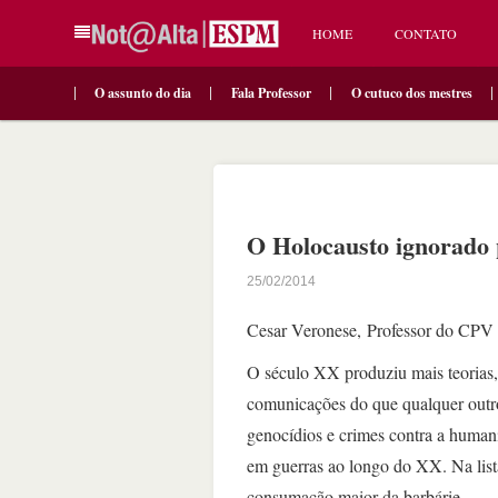
HOME
CONTATO
O assunto do dia
Fala Professor
O cutuco dos mestres
O Holocausto ignorado 
25/02/2014
Cesar Veronese, Professor do CPV 
O século XX produziu mais teorias,
comunicações do que qualquer outro
genocídios e crimes contra a human
em guerras ao longo do XX. Na list
consumação maior da barbárie.