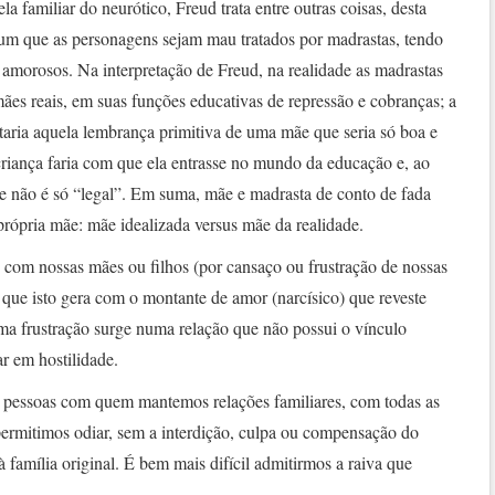
familiar do neurótico, Freud trata entre outras coisas, desta
omum que as personagens sejam mau tratados por madrastas, tendo
amorosos. Na interpretação de Freud, na realidade as madrastas
ães reais, em suas funções educativas de repressão e cobranças; a
aria aquela lembrança primitiva de uma mãe que seria só boa e
iança faria com que ela entrasse no mundo da educação e, ao
 não é só “legal”. Em suma, mãe e madrasta de conto de fada
rópria mãe: mãe idealizada versus mãe da realidade.
com nossas mães ou filhos (por cansaço ou frustração de nossas
que isto gera com o montante de amor (narcísico) que reveste
ma frustração surge numa relação que não possui o vínculo
ar em hostilidade.
o pessoas com quem mantemos relações familiares, com todas as
permitimos odiar, sem a interdição, culpa ou compensação do
família original. É bem mais difícil admitirmos a raiva que