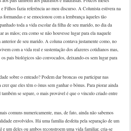
s aos pais também aos padrastos e madrastas. Poucos meses
e Filhos fazia referência ao meu discurso. A Colunista estivera na
s formandas e se emocionou com a lembrança àqueles tão
hado toda a vida escolar da filha de seu marido, no dia da
ar as mãos; era como se não houvesse lugar para ela naquele
lia anterior de seu marido. A coluna contava justamente como, no
nvivem com a vida real e sustentação dos afazeres cotidianos mas,
os pais biológicos são convocados, deixando-os sem lugar para
ridade sobre o enteado? Podem dar broncas ou participar nas
a crer que eles têm o ônus sem ganhar o bônus. Para piorar ainda
al também se separe, o mais provável é que o vínculo criado entre
 mais comuns numericamente, mas, de fato, ainda não sabemos
lidade envolvidos. Há uma família desfeita pela separação de um
al e um deles ou ambos reconstroem uma vida familiar, cria-se