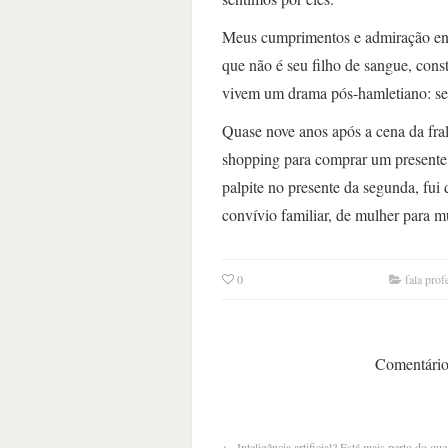
Meus cumprimentos e admiração en
que não é seu filho de sangue, cons
vivem um drama pós-hamletiano: ser
Quase nove anos após a cena da fra
shopping para comprar um presente
palpite no presente da segunda, fui
convívio familiar, de mulher para m
0
fala prof
Comentários
←
Inteligência artificial? Está mais perto do qu