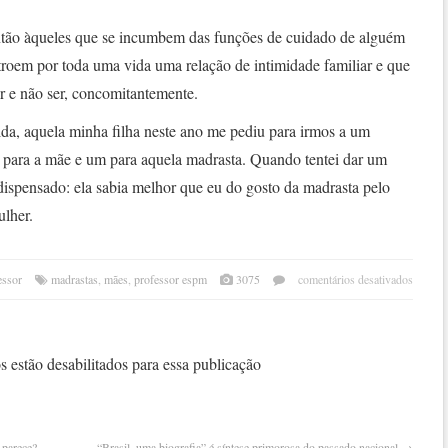
tão àqueles que se incumbem das funções de cuidado de alguém
troem por toda uma vida uma relação de intimidade familiar e que
 e não ser, concomitantemente.
lda, aquela minha filha neste ano me pediu para irmos a um
 para a mãe e um para aquela madrasta. Quando tentei dar um
 dispensado: ela sabia melhor que eu do gosto da madrasta pelo
ulher.
em
essor
madrastas
,
mães
,
professor espm
3075
comentários desativados
nenh
mulh
sonh
quan
 estão desabilitados para essa publicação
crian
ser
madr
e parece?
“Brasil, uma biografia” é síntese primorosa do passado nacional
→