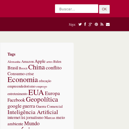
OK
Siga:
Tags
Apple
Amazon
Alemanha
artes
Biden
China
conflito
Brasil
Brexit
Consumo
crise
Economia
educação
empreendedorismo
emprego
EUA
Europa
entretenimento
Geopolítica
Facebook
google
guerra
Guerra Comercial
Inteligência Artificial
internet
meio
jornalismo
Marcas
Irã
Mundo
ambiente