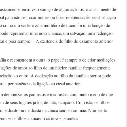
, basicamente, envolve o sumiço de algumas fotos, o afastamento de
l para não se trocar nomes ou fazer referências felizes à situação
ro como um ser terrível e mortífero de quem foi uma benção de
ia pode representar uma nova chance, um salvação, uma redenção:
eal e para sempre!”. A existência do filho do casamento anterior
ia e reconstroem a outra, o papel é sempre o de criar mediações,
tações de amor ao filho de um núcleo familiar frequentemente
lação ao outro. A dedicação ao filho da família anterior pode
 a permanência da ligação ao casal anterior.
am demonizar os padrastos e madrastas, com muito medo de que
 de seus lugares já foi, de fato, ocupado. Com isto, os filhos
ao padrasto ou madrasta machuca seu pai ou mãe. Num certo
izem seus filhos a amarem os novos parentes.