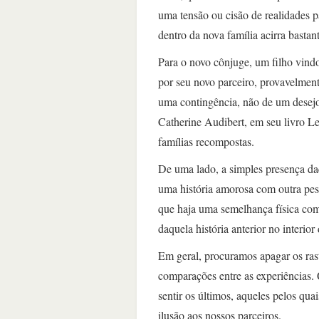
uma tensão ou cisão de realidades p
dentro da nova família acirra bastan
Para o novo cônjuge, um filho vind
por seu novo parceiro, provavelment
uma contingência, não de um desejo,
Catherine Audibert, em seu livro Le
famílias recompostas.
De uma lado, a simples presença daq
uma história amorosa com outra pes
que haja uma semelhança física com 
daquela história anterior no interior
Em geral, procuramos apagar os rast
comparações entre as experiências.
sentir os últimos, aqueles pelos qua
ilusão aos nossos parceiros.