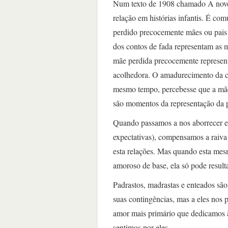
Num texto de 1908 chamado A novela 
relação em histórias infantis. É c
perdido precocemente mães ou pais 
dos contos de fada representam as m
mãe perdida precocemente represent
acolhedora. O amadurecimento da cr
mesmo tempo, percebesse que a mãe
são momentos da representação da p
Quando passamos a nos aborrecer e 
expectativas), compensamos a raiva 
esta relações. Mas quando esta mes
amoroso de base, ela só pode result
Padrastos, madrastas e enteados sã
suas contingências, mas a eles nos 
amor mais primário que dedicamos à 
sentimos por eles.