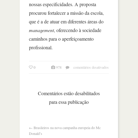
nossas especificidades. A proposta
procurou fortalecer a missão da escola,
que é a de atuar em diferentes áreas do
management
, oferecendo à sociedade
caminhos para o aperfeiçoamento
profissional.
em
0
978
comentários desativados
informação
não
estruturada,
priorização
Comentários estão desabilitados
de
para essa publicação
projetos
ou
desafios
de
logística?
←
Brasileiros na nova campanha europeia do Mc
Donald’s