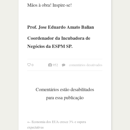
Mãos à obra! Inspire-se!
Prof. Jose Eduardo Amato Balian
Coordenador da Incubadora de
Negócios da ESPM SP.
em
0
952
comentários desativados
homem
x
robô?
tem
Comentários estão desabilitados
espaço
para essa publicação
para
todos
←
Economia dos EUA cresce 3% e supera
expectativas