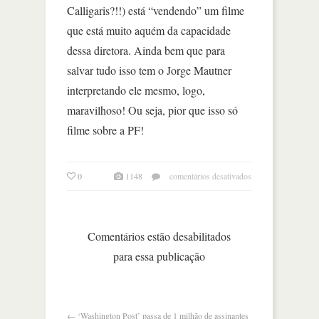
Calligaris?!!) está “vendendo” um filme
que está muito aquém da capacidade
dessa diretora. Ainda bem que para
salvar tudo isso tem o Jorge Mautner
interpretando ele mesmo, logo,
maravilhoso! Ou seja, pior que isso só
filme sobre a PF!
em
0
1148
comentários desativados
como
nossos
pais
(direção:
Comentários estão desabilitados
laís
para essa publicação
bodanzky,
brasil,
2017)
←
‘Washington Post’ passa de 1 milhão de assinantes