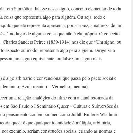
ar em Semiótica, fala-se neste signo, conceito elementar de toda
 coisa que representa algo para alguém. Ou seja: todo e
aquilo que ele representa apresenta, por sua vez, a natureza de um
a/está no lugar de alguma coisa que não é ela própria. O conceito
, Charles Sanders Peirce (1839-1914) nos diz que “Um signo, ou
rto aspecto ou modo, representa algo para alguém. Dirige-se a
a pessoa, um signo equivalente, ou talvez um signo mais
 é algo arbitrário e convencional que passa pelo pacto social e
e: feminino; Azul: menino – Vermelho: menina).
lecer uma relação analógica do filme com a atual retomada da
os em São Paulo o I Seminário Queer – Cultura e Subversões da
 do pensamento contemporâneo como Judith Butler e Wladimir
teoria queer é que qualquer identidade é múltipla, arbitrária,
o, por exemplo, seriam construções sociais, criando as normas e