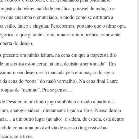
registro da referencialidade temática, possível de redução e
ivo que encampa o enunciado, o modo como se estrutura a
faz estilo, único e singular. Percebemos, portanto que o filme opta
górica, o que garante a obra uma estrutura poética comovente:
oberta do desejo.
presente em minha leitura, na cena em que a trapezista diz-
de uma coisa estou certa: há uma decisão a ser tomada”. Em
sumir o seu desejo, está marcada pela eliminação do signo
o da cena do “corte” do maiô vermelho). Na cena final Laure
roupas de “menino”. Pra se pensar…
 Desiderare um lindo jogo simbólico armado a partir das
rium, analogia sideral, diretamente ligada a Eros. Nosso desejo
ncia… a um outro lugar (ao alto): o sidera, de estrela, está dentro
endido como uma possível via de acesso (im)possível ao
ide, se é livre.