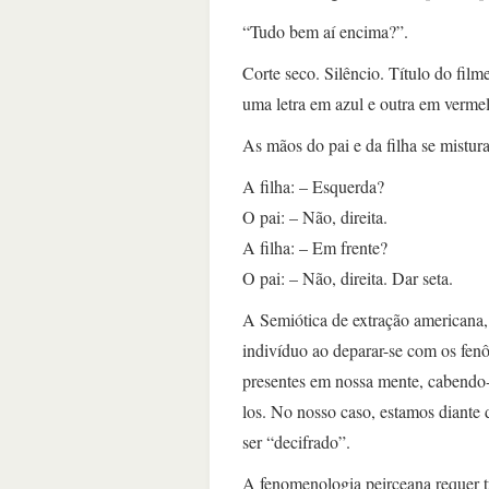
“Tudo bem aí encima?”.
Corte seco. Silêncio. Título do fi
uma letra em azul e outra em verme
As mãos do pai e da filha se mistur
A filha: – Esquerda?
O pai: – Não, direita.
A filha: – Em frente?
O pai: – Não, direita. Dar seta.
A Semiótica de extração americana, 
indivíduo ao deparar-se com os fenô
presentes em nossa mente, cabendo-no
los. No nosso caso, estamos diante 
ser “decifrado”.
A fenomenologia peirceana requer trê