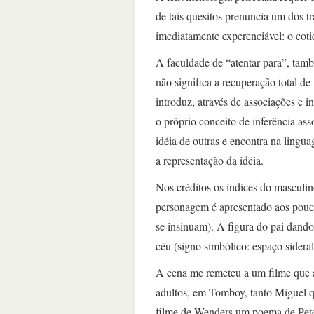
de tais quesitos prenuncia um dos tr
imediatamente experenciável: o coti
A faculdade de “atentar para”, ta
não significa a recuperação total d
introduz, através de associações e in
o próprio conceito de inferência ass
idéia de outras e encontra na linguag
a representação da idéia.
Nos créditos os índices do masculin
personagem é apresentado aos pou
se insinuam). A figura do pai dando
céu (signo simbólico: espaço sideral
A cena me remeteu a um filme que 
adultos, em Tomboy, tanto Miguel q
filme de Wenders um poema de Pet