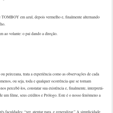
lme TOMBOY em azul, depois vermelho e, finalmente alternando
lho.
am ao volante: o pai dando a direção.
ou peirceana, trata a experiência como as observações de cada
menos, ou seja, toda e qualquer ocorrência que se tornam
s percebê-los, constatar sua existência e, finalmente, interpretá-
de um filme, seus créditos e Prólogo. Este é o nosso fenômeno a
s faculdades: “ver, atentar para, e generalizar.” A simplicidade