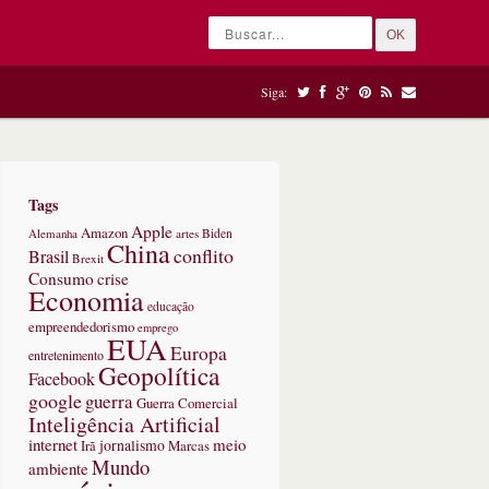
OK
Siga:
Tags
Apple
Amazon
Alemanha
artes
Biden
China
conflito
Brasil
Brexit
Consumo
crise
Economia
educação
empreendedorismo
emprego
EUA
Europa
entretenimento
Geopolítica
Facebook
google
guerra
Guerra Comercial
Inteligência Artificial
internet
meio
jornalismo
Marcas
Irã
Mundo
ambiente