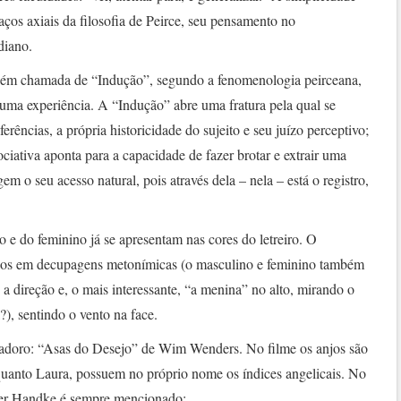
aços axiais da filosofia de Peirce, seu pensamento no
diano.
mbém chamada de “Indução”, segundo a fenomenologia peirceana,
e uma experiência. A “Indução” abre uma fratura pela qual se
ferências, a própria historicidade do sujeito e seu juízo perceptivo;
ociativa aponta para a capacidade de fazer brotar e extrair uma
em o seu acesso natural, pois através dela – nela – está o registro,
o e do feminino já se apresentam nas cores do letreiro. O
cos em decupagens metonímicas (o masculino e feminino também
 a direção e, o mais interessante, “a menina” no alto, mirando o
?), sentindo o vento na face.
adoro: “Asas do Desejo” de Wim Wenders. No filme os anjos são
uanto Laura, possuem no próprio nome os índices angelicais. No
er Handke é sempre mencionado: