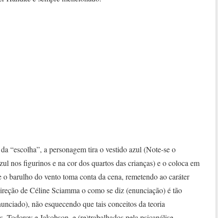
l da “escolha”, a personagem tira o vestido azul (Note-se o
ul nos figurinos e na cor dos quartos das crianças) e o coloca em
e o barulho do vento toma conta da cena, remetendo ao caráter
direção de Céline Sciamma o como se diz (enunciação) é tão
nunciado), não esquecendo que tais conceitos da teoria
es, Todorov e Jakobson, e (re)trabalhados pela psicanálise