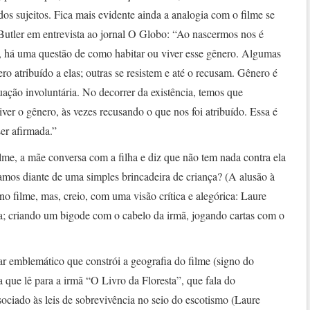
dos sujeitos. Fica mais evidente ainda a analogia com o filme se
 Butler em entrevista ao jornal O Globo: “Ao nascermos nos é
, há uma questão de como habitar ou viver esse gênero. Algumas
o atribuído a elas; outras se resistem e até o recusam. Gênero é
ção involuntária. No decorrer da existência, temos que
ver o gênero, às vezes recusando o que nos foi atribuído. Essa é
er afirmada.”
me, a mãe conversa com a filha e diz que não tem nada contra ela
amos diante de uma simples brincadeira de criança? (A alusão à
no filme, mas, creio, com uma visão crítica e alegórica: Laure
; criando um bigode com o cabelo da irmã, jogando cartas com o
gar emblemático que constrói a geografia do filme (signo do
a que lê para a irmã “O Livro da Floresta”, que fala do
ociado às leis de sobrevivência no seio do escotismo (Laure