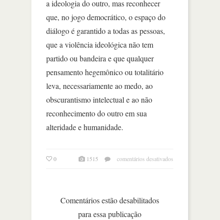
a ideologia do outro, mas reconhecer
que, no jogo democrático, o espaço do
diálogo é garantido a todas as pessoas,
que a violência ideológica não tem
partido ou bandeira e que qualquer
pensamento hegemônico ou totalitário
leva, necessariamente ao medo, ao
obscurantismo intelectual e ao não
reconhecimento do outro em sua
alteridade e humanidade.
em
0
1515
comentários desativados
a
sala
de
aula
Comentários estão desabilitados
como
para essa publicação
espaço