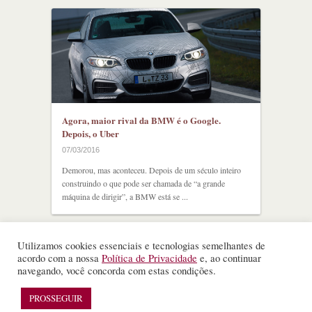
Agora, maior rival da BMW é o Google.
Depois, o Uber
07/03/2016
Demorou, mas aconteceu. Depois de um século inteiro
construindo o que pode ser chamada de “a grande
máquina de dirigir”, a BMW está se ...
Utilizamos cookies essenciais e tecnologias semelhantes de
acordo com a nossa
Política de Privacidade
e, ao continuar
navegando, você concorda com estas condições.
©
Nota Alta ESPM
. Todos os direitos reservados.
WordPress Theme
designed by
Theme Junkie
PROSSEGUIR