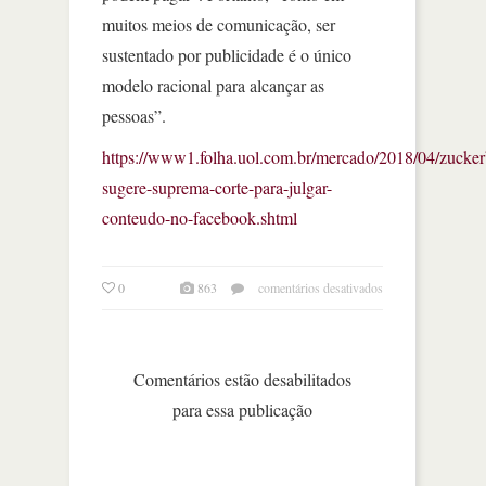
muitos meios de comunicação, ser
sustentado por publicidade é o único
modelo racional para alcançar as
pessoas”.
https://www1.folha.uol.com.br/mercado/2018/04/zucker
sugere-suprema-corte-para-julgar-
conteudo-no-facebook.shtml
em
0
863
comentários desativados
zuckerberg
sugere
suprema
corte
Comentários estão desabilitados
para
para essa publicação
julgar
conteúdo
no
facebook