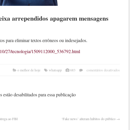
eixa arrependidos apagarem mensagens
os para eliminar textos errôneos ou indesejados.
017/10/27/tecnologia/1509112000_536792.html
em
o melhor de hoje
whatsapp
683
comentários desativados
what
final
deixa
arre
 estão desabilitados para essa publicação
apag
mens
ntrega ao FBI
‘Fake news’ alteram hábitos do público
→