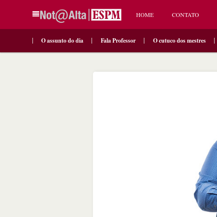
HOME
CONTATO
O assunto do dia
Fala Professor
O cutuco dos mestres