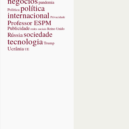
negócios
pandemia
política
Politica
internacional
Privacidade
Professor ESPM
Publicidade
redes sociais
Reino Unido
sociedade
Rússia
tecnologia
Trump
Ucrânia
UE
sapp
mente
pendidos
arem
agens