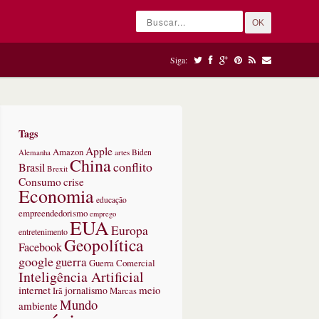
OK
Siga:
Tags
Apple
Amazon
Alemanha
artes
Biden
China
conflito
Brasil
Brexit
Consumo
crise
Economia
educação
empreendedorismo
emprego
EUA
Europa
entretenimento
Geopolítica
Facebook
google
guerra
Guerra Comercial
Inteligência Artificial
internet
meio
jornalismo
Marcas
Irã
Mundo
ambiente