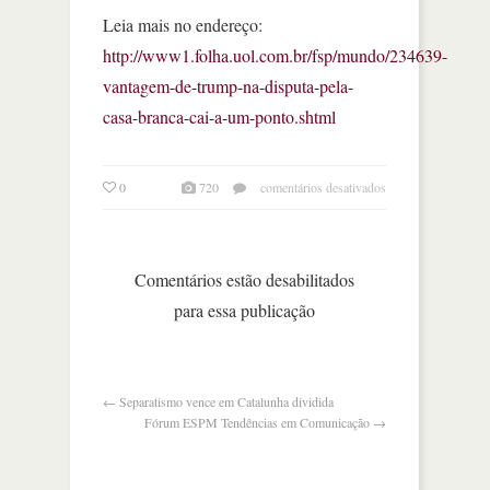
Leia mais no endereço:
http://www1.folha.uol.com.br/fsp/mundo/234639-
vantagem-de-trump-na-disputa-pela-
casa-branca-cai-a-um-ponto.shtml
em
0
720
comentários desativados
vantagem
de
trump
na
Comentários estão desabilitados
disputa
para essa publicação
pela
casa
branca
cai
a
←
Separatismo vence em Catalunha dividida
um
Fórum ESPM Tendências em Comunicação
→
ponto