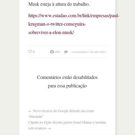
Musk esteja à altura do trabalho.
https://www.estadao.com.br/link/empresas/paul-
krugman-o-twitter-conseguira-
sobreviver-a-elon-musk/
em
0
494
comentários desativados
twitter
conseguirá
sobreviver
a
Comentários estão desabilitados
elon
para essa publicação
musk?
←
Novo recurso do Google deixará sua conta
“blindada”
Cúpula no Egito discute guerra Israel-Hamas e termina
sem avanços
→