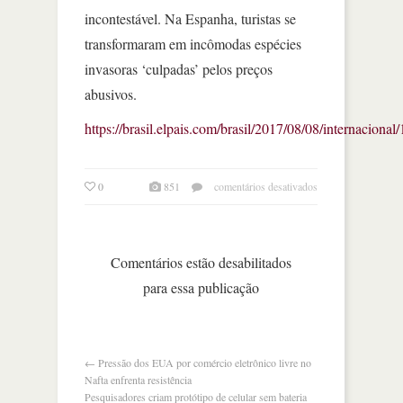
incontestável. Na Espanha, turistas se
transformaram em incômodas espécies
invasoras ‘culpadas’ pelos preços
abusivos.
https://brasil.elpais.com/brasil/2017/08/08/internacio
em
0
851
comentários desativados
turismofobia,
a
reação
das
Comentários estão desabilitados
cidades
para essa publicação
de
aluguel
←
Pressão dos EUA por comércio eletrônico livre no
Nafta enfrenta resistência
Pesquisadores criam protótipo de celular sem bateria