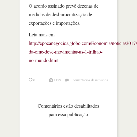
O acordo assinado prevê dezenas de
medidas de desburocratização de
exportações e importações.
Leia mais em:
http://epocanegocios.globo.com/Economia/noticia/2017/
da-omc-deve-movimentar-us-1-trilhao-
no-mundo.html
em
0
1129
comentários desativados
tratado
da
omc
deve
Comentários estão desabilitados
movimentar
para essa publicação
us$
1
trilhão
no