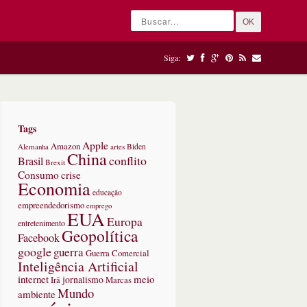
OK
Siga:
Tags
Apple
Amazon
Alemanha
artes
Biden
China
conflito
Brasil
Brexit
Consumo
crise
Economia
educação
empreendedorismo
emprego
EUA
Europa
entretenimento
Geopolítica
Facebook
google
guerra
Guerra Comercial
Inteligência Artificial
internet
meio
jornalismo
Marcas
Irã
Mundo
ambiente