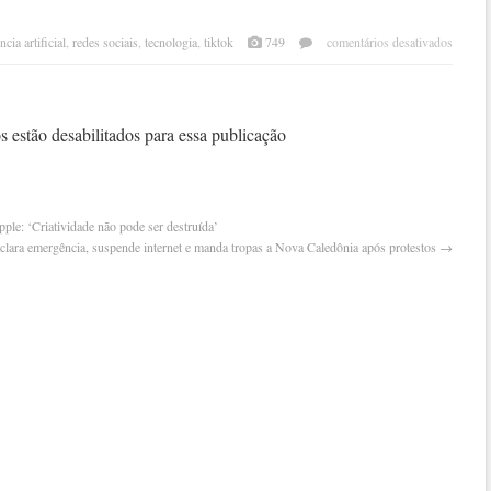
em
ncia artificial
,
redes sociais
,
tecnologia
,
tiktok
749
comentários desativados
tikto
vai
usar
chatg
 estão desabilitados para essa publicação
para
respo
em
text
le: ‘Criatividade não pode ser destruída’
clara emergência, suspende internet e manda tropas a Nova Caledônia após protestos
→