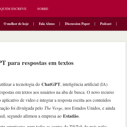
QUEM ESCREVE
SOBRE
O melhor de hoje
Fala Aluno
Discussion Paper
Podcast
T para respostas em textos
ChatGPT
utilizar a tecnologia do
, inteligência artificial (IA)
respostas em textos aos usuários na aba de busca. O novo recurso
o aplicativo de vídeo e integrar a resposta escrita aos conteúdos
rmação foi divulgada pelo
The Verge
, nos Estados Unidos, e ainda
Estadão
asil, segundo afirmou a empresa ao
.
rte-americano, nem todas as contas do TikTok do país estão