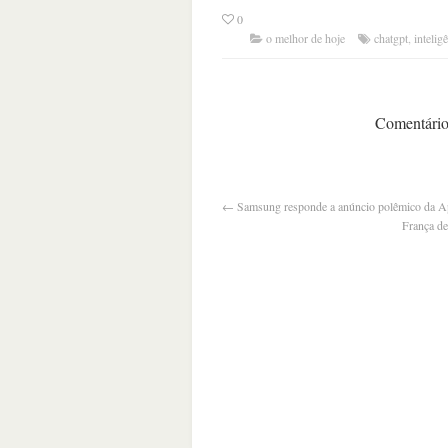
0
o melhor de hoje
chatgpt
,
inteligê
Comentários
←
Samsung responde a anúncio polêmico da App
França de