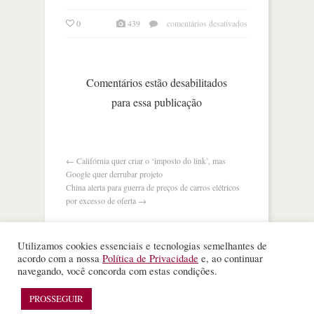
em
0
439
comentários desativados
the
economist:
rica
e
Comentários estão desabilitados
poderosa,
para essa publicação
a
geração
z
está
assumindo
←
Califórnia quer criar o ‘imposto do link’, mas
o
Google quer derrubar projeto
controle
China alerta para guerra de preços de carros elétricos
por excesso de oferta
→
Utilizamos cookies essenciais e tecnologias semelhantes de
acordo com a nossa
Política de Privacidade
e, ao continuar
navegando, você concorda com estas condições.
©
Nota Alta ESPM
. Todos os direitos reservados.
WordPress Theme
designed by
Theme Junkie
PROSSEGUIR