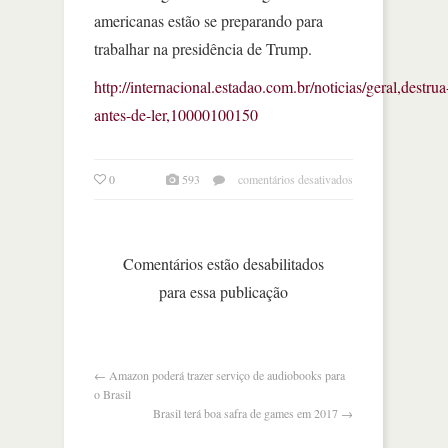
americanas estão se preparando para
trabalhar na presidência de Trump.
http://internacional.estadao.com.br/noticias/geral,destrua
antes-de-ler,10000100150
em
0
593
comentários desativados
the
economist:
destrua
antes
Comentários estão desabilitados
de
para essa publicação
ler
←
Amazon poderá trazer serviço de audiobooks para
o Brasil
Brasil terá boa safra de games em 2017
→