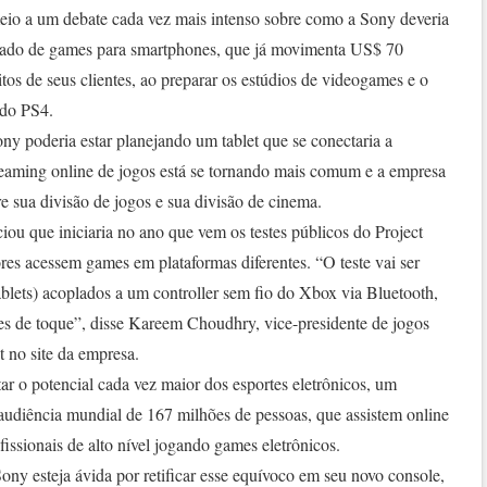
eio a um debate cada vez mais intenso sobre como a Sony deveria
rcado de games para smartphones, que já movimenta US$ 70
tos de seus clientes, ao preparar os estúdios de videogames e o
 do PS4.
y poderia estar planejando um tablet que se conectaria a
treaming online de jogos está se tornando mais comum e a empresa
re sua divisão de jogos e sua divisão de cinema.
iou que iniciaria no ano que vem os testes públicos do Project
res acessem games em plataformas diferentes. “O teste vai ser
tablets) acoplados a um controller sem fio do Xbox via Bluetooth,
les de toque”, disse Kareem Choudhry, vice-presidente de jogos
 no site da empresa.
 o potencial cada vez maior dos esportes eletrônicos, um
udiência mundial de 167 milhões de pessoas, que assistem online
issionais de alto nível jogando games eletrônicos.
Sony esteja ávida por retificar esse equívoco em seu novo console,