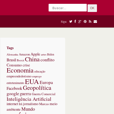
OK
Siga:
Tags
Apple
Amazon
Alemanha
artes
Biden
China
conflito
Brasil
Brexit
Consumo
crise
Economia
educação
empreendedorismo
emprego
EUA
Europa
entretenimento
Geopolítica
Facebook
google
guerra
Guerra Comercial
Inteligência Artificial
internet
meio
jornalismo
Marcas
Irã
Mundo
ambiente