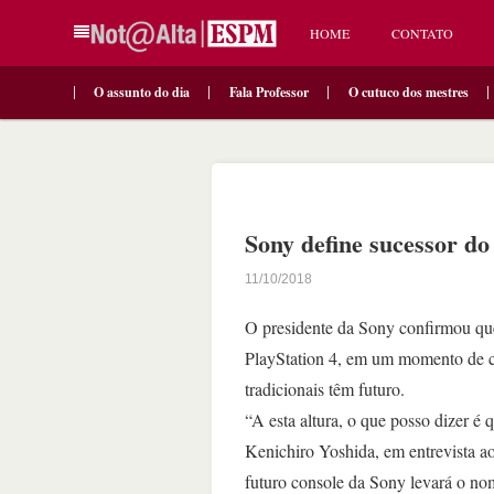
HOME
CONTATO
O assunto do dia
Fala Professor
O cutuco dos mestres
Sony define sucessor do
11/10/2018
O presidente da Sony confirmou qu
PlayStation 4, em um momento de c
tradicionais têm futuro.
“A esta altura, o que posso dizer é
Kenichiro Yoshida, em entrevista a
futuro console da Sony levará o no