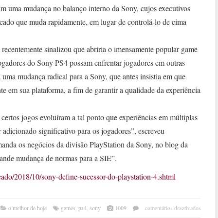
tam uma mudança no balanço interno da Sony, cujos executivos
cado que muda rapidamente, em lugar de controlá-lo de cima
 recentemente sinalizou que abriria o imensamente popular game
 jogadores do Sony PS4 possam enfrentar jogadores em outras
a uma mudança radical para a Sony, que antes insistia em que
 em sua plataforma, a fim de garantir a qualidade da experiência
ertos jogos evoluíram a tal ponto que experiências em múltiplas
 adicionado significativo para os jogadores”, escreveu
anda os negócios da divisão PlayStation da Sony, no blog da
rande mudança de normas para a SIE”.
ado/2018/10/sony-define-sucessor-do-playstation-4.shtml
em
o melhor de hoje
games
,
ps4
,
sony
1009
comentários desativados
sony