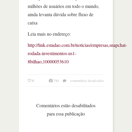
milhões de usuários em todo o mundo,
ainda levanta dúvida sobre fluxo de
caixa
Leia mais no endereço:
http://link.estadao.com.br/noticias/empresas,snapchat-
rodada-investimentos-us1-
8bilhao,10000053610
em
0
744
comentários desativados
snapchat
levanta
us$
1,8
Comentários estão desabilitados
bilhão
para essa publicação
com
investidores