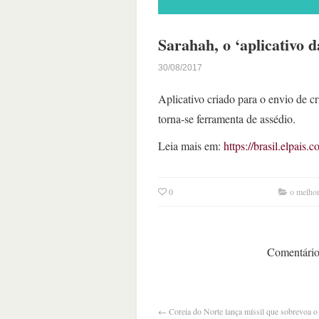
Sarahah, o ‘aplicativo d
30/08/2017
Aplicativo criado para o envio de crí
torna-se ferramenta de assédio.
Leia mais em:
https://brasil.elpai
0
o melhor
Comentários
←
Coreia do Norte lança míssil que sobrevoa o