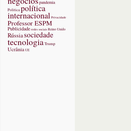
negócios
pandemia
política
Politica
internacional
Privacidade
Professor ESPM
Publicidade
redes sociais
Reino Unido
sociedade
Rússia
tecnologia
Trump
Ucrânia
UE
ah,
cativo
ridade’
bullying