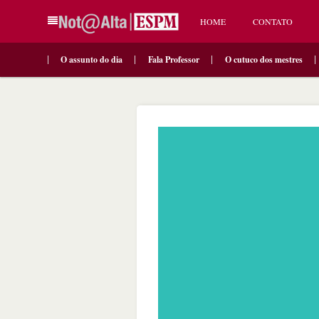
HOME
CONTATO
O assunto do dia
Fala Professor
O cutuco dos mestres