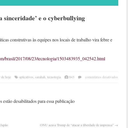
a sinceridade’ e o cyberbullying
ticas construtivas às equipes nos locais de trabalho vira febre e
s.com/brasil/2017/08/23/tecnologia/1503483935_042542.html
em
 de hoje
aplicativos
,
sarahah
,
tecnologia
843
comentários desativados
sarah
o
‘apli
da
 estão desabilitados para essa publicação
since
e
o
cyber
 Japão
ONU acusa Trump de “atacar a liberdade de imprensa”
→