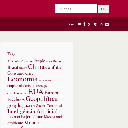
OK
Siga:
Tags
Apple
Amazon
Alemanha
artes
Biden
China
conflito
Brasil
Brexit
Consumo
crise
Economia
educação
empreendedorismo
emprego
EUA
Europa
entretenimento
Geopolítica
Facebook
google
guerra
Guerra Comercial
Inteligência Artificial
internet
meio
jornalismo
Marcas
Irã
Mundo
ambiente