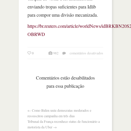
enviando tropas suficientes para Idlib
para compor uma divisão mecanizada.
https://br.reuters.com/article/worldNews/idBRKBN20
OBRWD
em
0
982
comentários desativados
rússia
e
turquia
acertam
Comentários estão desabilitados
cessar-
para essa publicação
fogo
na
região
síria
de
←
Como Biden uniu democratas moderados e
idlib
ressuscitou campanha em três dias
Tribunal da França reconhece status de funcionário a
motorista da Uber
→